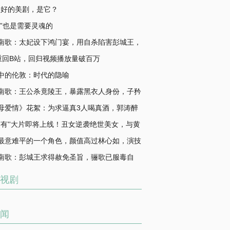
最好的美剧，是它？
三”也是需要灵魂的
南歌：太妃设下鸿门宴，用自杀陷害彭城王，
最蠢的女人！
n重回B站，回归视频播放量破百万
中的伦敦：时代的隐喻
南歌：王公杀竟陵王，暴露黑衣人身份，子矜
自刎替父顶罪
母爱情》花絮：为求逼真3人喝真酒，郭涛醉
你再看孔笙
林有有''大片即将上线！丑女逆袭绝世美女，与黄
上演奇幻之恋
最意难平的一个角色，颜值高过林心如，演技
在线
南歌：彭城王求得赦免圣旨，骊歌已服毒自
结局烂尾？
视剧
闻