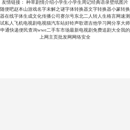
友情链接：
种草
剧情介绍
小学生
小学生周记
经典语录
壁纸图片
随便吧
赵本山
游戏名字
未解之谜
字体转换器
文字转换器
小篆转换
器
在线字体生成
文化传播公司
赛尔号
东北二人转
人生格言
网速测
试
私人飞机
电视剧
电视猫
汽车站
好铃声
歌谱
吉他
学习网
分享大师
申通快递
便民查询
wwe
二手车市场
最新电视剧
免费追剧大全
我的
上网主页
批发网
网络安全