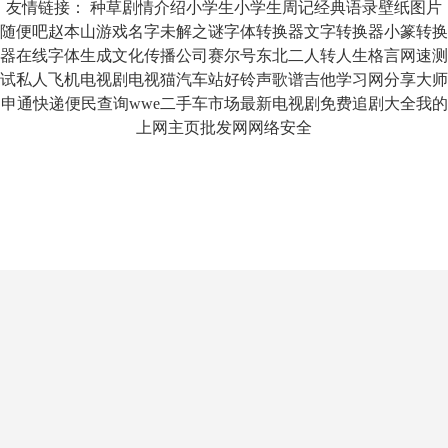
友情链接：
种草
剧情介绍
小学生
小学生周记
经典语录
壁纸图片
随便吧
赵本山
游戏名字
未解之谜
字体转换器
文字转换器
小篆转换
器
在线字体生成
文化传播公司
赛尔号
东北二人转
人生格言
网速测
试
私人飞机
电视剧
电视猫
汽车站
好铃声
歌谱
吉他
学习网
分享大师
申通快递
便民查询
wwe
二手车市场
最新电视剧
免费追剧大全
我的
上网主页
批发网
网络安全