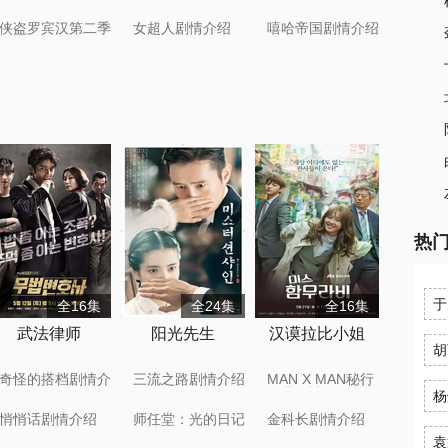
绍
介绍
侠盗罗宾汉第二季
女超人剧情介绍
嘻哈帝国剧情介绍
剧情介绍
热
于
全16集
全24集
全16集
武法律师
阳光先生
汉谟拉比小姐
胡
奇怪的搭档剧情介
三流之路剧情介绍
MAN X MAN秘行
绍
要员剧情介绍
杨
悄悄话剧情介绍
师任堂：光的日记
金科长剧情介绍
剧情介绍
袁