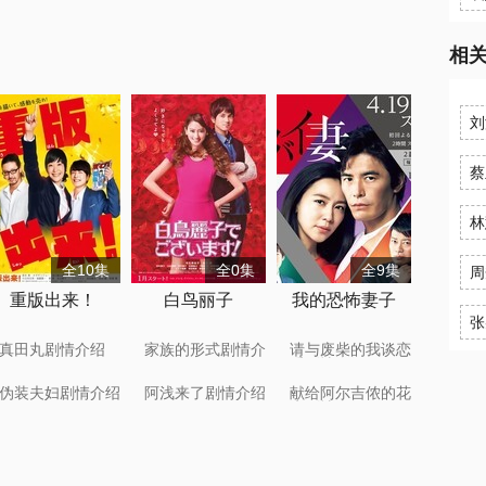
相
刘
蔡
林
全10集
全0集
全9集
周
重版出来！
白鸟丽子
我的恐怖妻子
张
真田丸剧情介绍
家族的形式剧情介
请与废柴的我谈恋
绍
爱剧情介绍
伪装夫妇剧情介绍
阿浅来了剧情介绍
献给阿尔吉侬的花
束剧情介绍