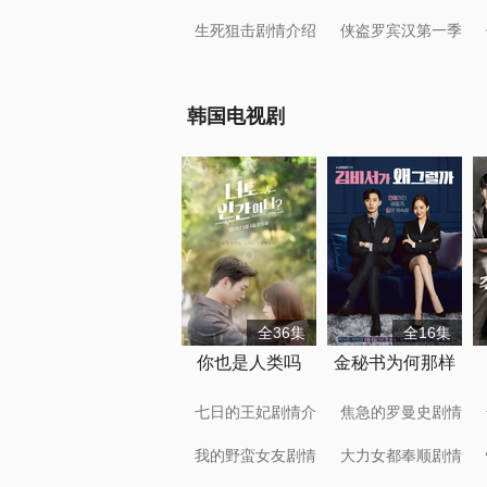
绍
生死狙击剧情介绍
侠盗罗宾汉第一季
剧情介绍
韩国电视剧
全36集
全16集
你也是人类吗
金秘书为何那样
七日的王妃剧情介
焦急的罗曼史剧情
绍
介绍
我的野蛮女友剧情
大力女都奉顺剧情
介绍
介绍