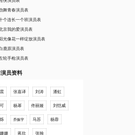
枪侠演员表
劲舞青春演员表
十个连长一个班演员表
北京我的爱演员表
阳光像花一样绽放演员表
白鹿原演员表
左轮手枪演员表
门演员资料
震
张嘉译
刘涛
潘虹
可
杨幂
佟丽娅
刘恺威
烁
马苏
杨蓉
乔振宇
姗姗
蒋欣
张翰