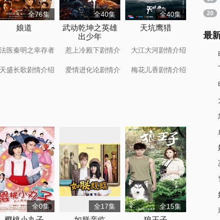
20
全76集
全40集
全40集
娘道
武动乾坤之英雄
天坑鹰猎
最
出少年
法医秦明之幸存者
惹上冷殿下剧情介
大江大河剧情介绍
剧情介绍
绍
天盛长歌剧情介绍
爱情进化论剧情介
梅花儿香剧情介绍
绍
全0集
全17集
全15集
樱桃小丸子
如朕亲临
狼王子