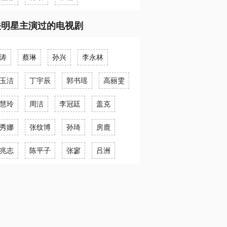
关明星主演过的电视剧
涛
蔡琳
孙兴
李永林
玉洁
丁宇辰
郭书瑶
高丽雯
慧玲
周洁
李冠廷
盖克
秀娜
张纹博
孙琦
房鹿
兆志
陈平子
张寥
吕洲