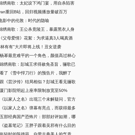
锦绣南歌：太妃设下鸿门宴，用自杀陷害
van重回B站，回归视频播放量破百万
电影中的伦敦：时代的隐喻
锦绣南歌：王公杀竟陵王，暴露黑衣人身
《父母爱情》花絮：为求逼真3人喝真酒
''林有有''大片即将上线！丑女逆袭
杨幂最意难平的一个角色，颜值高过林心
锦绣南歌：彭城王求得赦免圣旨，骊歌已
看了《雪中悍刀行》的预告片，我醉了
跟《芸汐传》结局相似？彭城王看见骊歌
厦门影院明起上座率限制放宽至50%
《以家人之名》出现三个未解疑问，官方
《以家人之名》弹幕有亮点，而获得最多
五部经典国产恐怖片：部部好评如潮，哪
《盗墓笔记》王胖子跟着吴邪有什么目的
年轻时的陈德容，自带古典美人的气质，