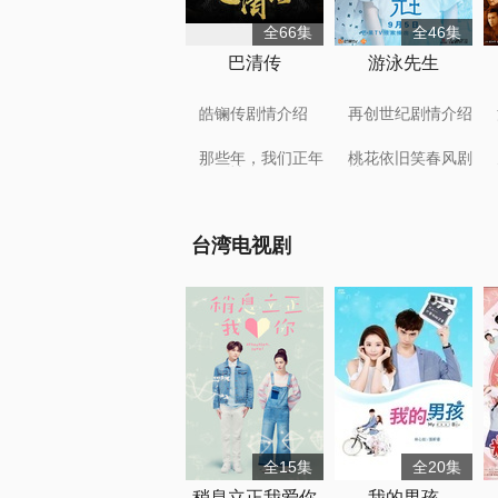
全66集
全46集
巴清传
游泳先生
皓镧传剧情介绍
再创世纪剧情介绍
那些年，我们正年
桃花依旧笑春风剧
轻剧情介绍
情介绍
台湾电视剧
全15集
全20集
稍息立正我爱你
我的男孩