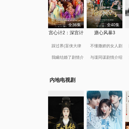
全36集
全40集
宫心计2：深宫计
溏心风暴3
踩过界(盲侠大律
不懂撒娇的女人剧
师)剧情介绍
情介绍
我瞒结婚了剧情介
与谍同谋剧情介绍
绍
内地电视剧