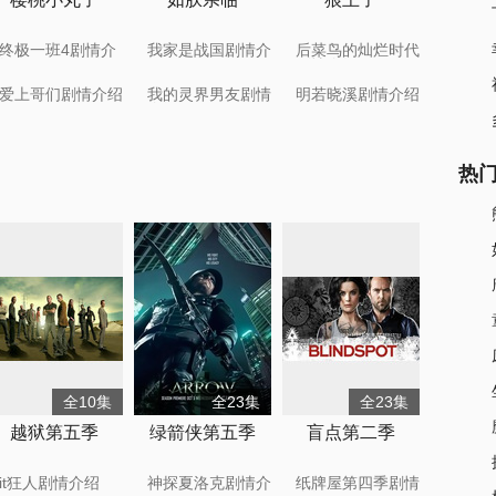
终极一班4剧情介
我家是战国剧情介
后菜鸟的灿烂时代
绍
绍
剧情介绍
爱上哥们剧情介绍
我的灵界男友剧情
明若晓溪剧情介绍
介绍
热
全10集
全23集
全23集
越狱第五季
绿箭侠第五季
盲点第二季
it狂人剧情介绍
神探夏洛克剧情介
纸牌屋第四季剧情