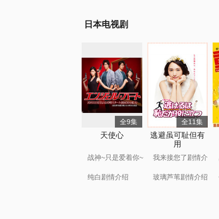
日本电视剧
全9集
全11集
天使心
逃避虽可耻但有
用
战神~只是爱着你~
我来接您了剧情介
剧情介绍
绍
纯白剧情介绍
玻璃芦苇剧情介绍