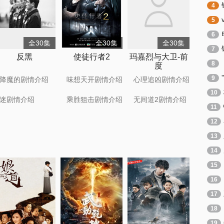
4
5
6
全30集
全30集
全30集
7
反黑
使徒行者2
玛嘉烈与大卫-前
8
度
9
降魔的剧情介绍
味想天开剧情介绍
心理追凶剧情介绍
10
迷剧情介绍
乘胜狙击剧情介绍
无间道2剧情介绍
11
12
13
14
15
16
17
18
19