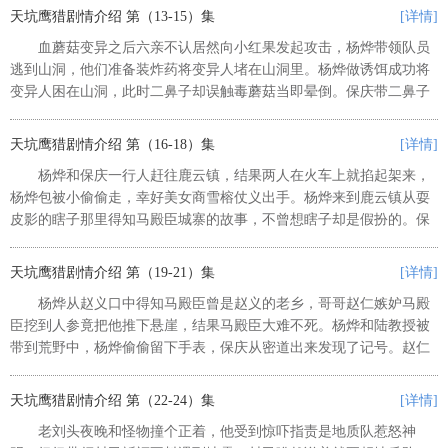
有嫌疑。菜瓜帮保庆训练小白飞...
天坑鹰猎剧情介绍 第（13-15）集
[详情]
血蘑菇变异之后六亲不认居然向小红果发起攻击，杨烨带领队员
逃到山洞，他们准备装炸药将变异人堵在山洞里。杨烨做诱饵成功将
变异人困在山洞，此时二鼻子却误触毒蘑菇当即晕倒。保庆带二鼻子
回到城里，杨烨和队员继续探险发现很多悬空的棺材，他开棺查验结
果被毒蜂蛰伤。奶奶得知菜瓜是...
天坑鹰猎剧情介绍 第（16-18）集
[详情]
杨烨和保庆一行人赶往鹿云镇，结果两人在火车上就掐起架来，
杨烨包被小偷偷走，幸好美女商雪榕仗义出手。杨烨来到鹿云镇从耍
皮影的瞎子那里得知马殿臣城寨的故事，不曾想瞎子却是假扮的。保
庆被杨烨激怒选择单独行动，他和菜瓜姐弟在神秘挖参人的指引下来
到了马殿臣城寨。正在此地落脚...
天坑鹰猎剧情介绍 第（19-21）集
[详情]
杨烨从赵义口中得知马殿臣曾是赵义的老乡，哥哥赵仁嫉妒马殿
臣挖到人参竟把他推下悬崖，结果马殿臣大难不死。杨烨和陆教授被
带到荒野中，杨烨偷偷留下手表，保庆从密道出来发现了记号。赵仁
当年遇到土匪被杀，陆教授肯定赵义因为哥哥的死而人格分裂，他们
故意激怒赵义，赵仁的那部分人...
天坑鹰猎剧情介绍 第（22-24）集
[详情]
老刘头夜晚和怪物撞个正着，他受到惊吓指责是地质队惹怒神