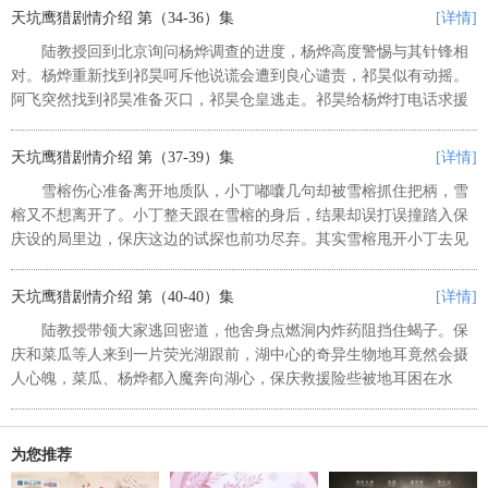
帮忙识别却遇到刺杀，老斗得到庇...
天坑鹰猎剧情介绍 第（34-36）集
[详情]
陆教授回到北京询问杨烨调查的进度，杨烨高度警惕与其针锋相
对。杨烨重新找到祁昊呵斥他说谎会遭到良心谴责，祁昊似有动摇。
阿飞突然找到祁昊准备灭口，祁昊仓皇逃走。祁昊给杨烨打电话求援
结果被陆教授接听到，阿飞和陆教授都去找祁昊结果扑空。杨烨苦口
婆心劝说祁昊自首，祁昊临时反...
天坑鹰猎剧情介绍 第（37-39）集
[详情]
雪榕伤心准备离开地质队，小丁嘟囔几句却被雪榕抓住把柄，雪
榕又不想离开了。小丁整天跟在雪榕的身后，结果却误打误撞踏入保
庆设的局里边，保庆这边的试探也前功尽弃。其实雪榕甩开小丁去见
了阿飞，她竟然才是日升公司的大佬。保庆偶然发现陆国华的假病
历，他假意去往诊所最终令陆国华...
天坑鹰猎剧情介绍 第（40-40）集
[详情]
陆教授带领大家逃回密道，他舍身点燃洞内炸药阻挡住蝎子。保
庆和菜瓜等人来到一片荧光湖跟前，湖中心的奇异生物地耳竟然会摄
人心魄，菜瓜、杨烨都入魔奔向湖心，保庆救援险些被地耳困在水
底。白鹰出现将地耳驱散，荧光湖突然瞬间崩塌，保庆坠入无底的深
渊。等保庆醒来却发现自己已经在...
为您推荐