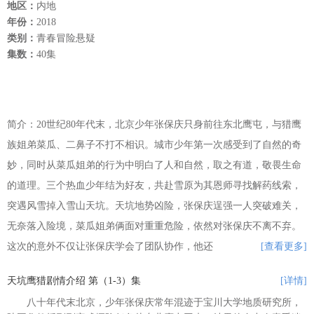
地区：
内地
年份：
2018
类别：
青春冒险悬疑
集数：
40集
简介：20世纪80年代末，北京少年张保庆只身前往东北鹰屯，与猎鹰
族姐弟菜瓜、二鼻子不打不相识。城市少年第一次感受到了自然的奇
妙，同时从菜瓜姐弟的行为中明白了人和自然，取之有道，敬畏生命
的道理。三个热血少年结为好友，共赴雪原为其恩师寻找解药线索，
突遇风雪掉入雪山天坑。天坑地势凶险，张保庆逞强一人突破难关，
无奈落入险境，菜瓜姐弟俩面对重重危险，依然对张保庆不离不弃。
这次的意外不仅让张保庆学会了团队协作，他还
[查看更多]
天坑鹰猎剧情介绍 第（1-3）集
[详情]
八十年代末北京，少年张保庆常年混迹于宝川大学地质研究所，