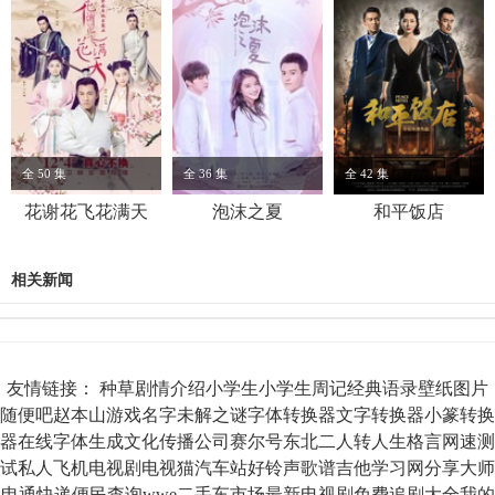
全 50 集
全 36 集
全 42 集
花谢花飞花满天
泡沫之夏
和平饭店
相关新闻
友情链接：
种草
剧情介绍
小学生
小学生周记
经典语录
壁纸图片
随便吧
赵本山
游戏名字
未解之谜
字体转换器
文字转换器
小篆转换
器
在线字体生成
文化传播公司
赛尔号
东北二人转
人生格言
网速测
试
私人飞机
电视剧
电视猫
汽车站
好铃声
歌谱
吉他
学习网
分享大师
申通快递
便民查询
wwe
二手车市场
最新电视剧
免费追剧大全
我的