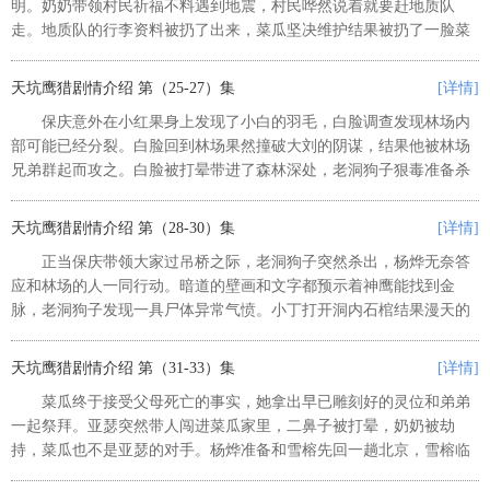
明。奶奶带领村民祈福不料遇到地震，村民哗然说着就要赶地质队
走。地质队的行李资料被扔了出来，菜瓜坚决维护结果被扔了一脸菜
叶。杨烨答应先和村民抓住怪物再从长计议，入夜后怪物果然开始流
窜。保庆帅气凌空一脚将怪物踢倒，...
天坑鹰猎剧情介绍 第（25-27）集
[详情]
保庆意外在小红果身上发现了小白的羽毛，白脸调查发现林场内
部可能已经分裂。白脸回到林场果然撞破大刘的阴谋，结果他被林场
兄弟群起而攻之。白脸被打晕带进了森林深处，老洞狗子狠毒准备杀
死白脸。保庆和菜瓜一路追查过来，他装神弄鬼引出林场的人冲进木
屋救人，老洞狗子情急刺死白脸...
天坑鹰猎剧情介绍 第（28-30）集
[详情]
正当保庆带领大家过吊桥之际，老洞狗子突然杀出，杨烨无奈答
应和林场的人一同行动。暗道的壁画和文字都预示着神鹰能找到金
脉，老洞狗子发现一具尸体异常气愤。小丁打开洞内石棺结果漫天的
箭向他们飞来，杨烨慌乱逃出洞内，保庆和菜瓜被困在了密室中。洞
内的石柱快速运动将里边填满，保...
天坑鹰猎剧情介绍 第（31-33）集
[详情]
菜瓜终于接受父母死亡的事实，她拿出早已雕刻好的灵位和弟弟
一起祭拜。亚瑟突然带人闯进菜瓜家里，二鼻子被打晕，奶奶被劫
持，菜瓜也不是亚瑟的对手。杨烨准备和雪榕先回一趟北京，雪榕临
走却对陆教授起了疑心。菜瓜得到亚瑟丢在现场的手链，保庆找老斗