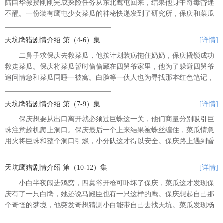
陆国华教授刚刚完成探险任务从东北鹰屯回来，结果他身中奇毒昏迷
不醒。一份装有鹰屯少女菜瓜的神秘快递发到了研究所，保庆和菜瓜
不打不相识。菜瓜讲述自己曾和陆教授一同探险，结果自己掉进深渊
后却不知为何出现在北京。为了...
天坑鹰猎剧情介绍 第（4-6）集
[详情]
二鼻子求保庆去救菜瓜，他按计划装病拖住奶奶，保庆撬锁成功
救走菜瓜。保庆将菜瓜暂时偷偷藏在四舅爷家里，他为了躲避四舅爷
追问情急和菜瓜同睡一被窝。白脸等一伙人也为寻找那本红色笔记，
他们装神弄鬼吓唬保庆结果被识破。杨烨和保庆做局准备捉住内奸，
不曾想原野先一步去偷拍资料，...
天坑鹰猎剧情介绍 第（7-9）集
[详情]
保庆想要从出口离开就必须过巨蛛这一关，他们商量分别吸引巨
蛛注意趁机爬上洞口。保庆最后一个上来结果被蛛丝缠住，菜瓜情急
用火将巨蛛和整个洞口引燃，小分队这才得以安全。保庆路上遇到昏
迷的杨烨，他们在血蘑菇的帮助下回到了鹰屯。奶奶得知菜瓜姐弟去
了禁地，她扬起鞭子却不忍心打...
天坑鹰猎剧情介绍 第（10-12）集
[详情]
小白半夜闯进鸡窝，四舅爷开枪可吓坏了保庆，菜瓜这才发现保
庆有了一只白鹰，她还说马殿臣也有一只这样的鹰。保庆想起自己那
个奇怪的梦境，他突发奇想猜测小白能带自己去找天坑。菜瓜发现杨
烨父亲遇难的时间和留下的照片存在时间差异，杨烨越发怀疑陆教授