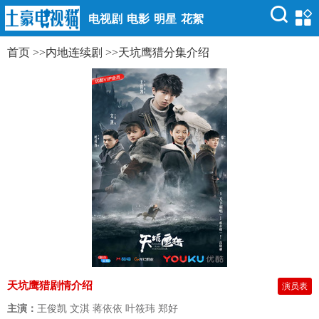
电视剧
电影
明星
花絮
首页
>>
内地连续剧
>>
天坑鹰猎分集介绍
天坑鹰猎剧情介绍
演员表
主演：
王俊凯 文淇 蒋依依 叶筱玮 郑好