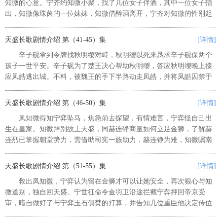
知微的心意。宁齐约知微小聚，找了几位女子伴酒，其中一位女子指
出，知微像珠茵的一位妹妹，知微借醉酒离开，宁齐对知微的性别起
了疑心。辛子砚告知宁弈，宁齐欲为韶宁选知微做驸马，辛子砚希望
知微假意与韶宁成亲，将常忠义...
天盛长歌剧情介绍 第（41-45）集
[详情]
辛子砚拿到令牌找秋明缨对峙，秋明缨以死来恳求辛子砚保两个
孩子一世平安。辛子砚为了楚王决心帮助秋明缨，答应秋明缨晚上接
应凤皓逃出城。不料，被魏王的手下半路劫走凤皓，并将凤皓囚禁于
大牢之中。秋明缨见到宗辰，说凤皓没有如约到达，计划失败，然后
临终托孤。凤知微了解到燕王大...
天盛长歌剧情介绍 第（46-50）集
[详情]
凤知微得知宁弈坠马，焦急前去探望，有情难言，宁弈怪自己出
生在皇家。知微拜别故土天盛，同赫连铮商量如何立足金狮，了解赫
连烈已掌握朝堂势力，需借助司宪一族助力，赫连铮为难，知微嘱南
衣先去探探详情。辛子砚面见皇上以夫人怀孕为由告假，实则暗中让
皇上注意各皇子的行踪，皇帝嘱...
天盛长歌剧情介绍 第（51-55）集
[详情]
救出凤知微，宁弈认为留在金狮才可以让她安全，再次狠心与知
微道别，独自回天盛。宁世征命令金羽卫沿途拦截宁弈押回帝京受
审，暗自做好了与宁弈玉石俱焚的打算，并告知几位重臣他决定传位
于宁齐。辛子砚等人不知双生蛊内情，均不明白宁世征为何突然有传