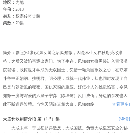
地区：
内地
年份：
2018
类别：
权谋传奇古装
集数：
70集
简介：剧照(64张)火凤女帅之后凤知微，因是私生女在秋府受尽排
挤，之后又被陷害逐出家门。为了生存，凤知微女扮男装进入青溟书
院就读，以惊世才学成为无双国士，凭借一颗为国报效之心，在夺嫡
斗争中正朝纲、扶明君、明公理，成就一代伟业，却也同时发现了自
己是前朝遗孤的秘密。国仇家恨的重压、奸佞小人的挑拨陷害，令凤
知微一度与深爱的六皇子宁弈（陈坤饰）反目成仇，身边的亲友也因
此不断遭遇险境。当惊天阴谋真相大白，凤知微终
[查看更多]
天盛长歌剧情介绍 第（1-5）集
[详情]
大成末年，宁世征起兵造反，大成国破。负责大成皇室安全的秘