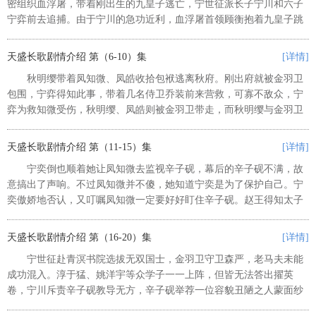
密组织血浮屠，带着刚出生的九皇子逃亡，宁世征派长子宁川和六子
宁弈前去追捕。由于宁川的急功近利，血浮屠首领顾衡抱着九皇子跳
崖身亡，宁弈被顾衡的炸药炸伤，昏迷不醒。而宁川趁机独揽功勋，
被宁世征封为太子。宁弈醒后发...
天盛长歌剧情介绍 第（6-10）集
[详情]
秋明缨带着凤知微、凤皓收拾包袱逃离秋府。刚出府就被金羽卫
包围，宁弈得知此事，带着几名侍卫乔装前来营救，可寡不敌众，宁
弈为救知微受伤，秋明缨、凤皓则被金羽卫带走，而秋明缨与金羽卫
打斗时掉落的五姨娘写的信件，被宁弈捡走。宁弈将知微带回楚王
府；此时，赵给使来访，宁弈告知...
天盛长歌剧情介绍 第（11-15）集
[详情]
宁奕倒也顺着她让凤知微去监视辛子砚，幕后的辛子砚不满，故
意搞出了声响。不过凤知微并不傻，她知道宁奕是为了保护自己。宁
奕傲娇地否认，又叮嘱凤知微一定要好好盯住辛子砚。赵王得知太子
病得不明不白，便命人把凤知微处理掉。燕王一大早便来了东宫关心
太子，看着眼前心思深沉的赵王...
天盛长歌剧情介绍 第（16-20）集
[详情]
宁世征赴青溟书院选拔无双国士，金羽卫守卫森严，老马夫未能
成功混入。淳于猛、姚洋宇等众学子一一上阵，但皆无法答出擢英
卷，宁川斥责辛子砚教导无方，辛子砚举荐一位容貌丑陋之人蒙面纱
作答。蒙面人才思敏捷，对答如流，宁世征临时起意亲自出第三题，