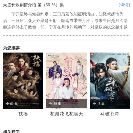
位的想法，决定联合各方力量，群...
天盛长歌剧情介绍 第（56-56）集
[详情]
宁弈最终与知微约定，三日后若他能证明清白，知微就嫁他为
后。三日后，众人齐聚楚王府，顾南衣带来月泠，原来当日是月泠给
赫连铮补上了致命一箭。宁齐在月泠的煽动下，对皇权的执念越来越
深，陷入了疯魔。他接受宁霁的提议，同意去楚王府会见宁弈。宁齐
再次质疑宁弈的皇位，此时宁世征...
为您推荐
全 60 集
全 50 集
全 45 集
扶摇
花谢花飞花满天
斗破苍穹
相关新闻