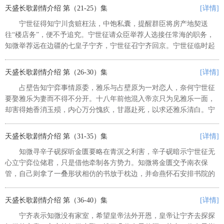
蒙面人依旧不负众望，回答得滴水...
天盛长歌剧情介绍 第（21-25）集
[详情]
宁世征得知宁川贪赃枉法，中饱私囊，提醒群臣将房产地契送
往“楼店务”，便不予追究。宁世征请众臣举荐人选接任常海的职务，
知微举荐远在边疆的七皇子宁齐，宁世征召宁齐回京。宁世征临时起
意探望宁齐生母，原常贵妃宫中秀女王氏，王氏激动抽泣。宁世征见
王氏将二十年前绣的手帕放在樟...
天盛长歌剧情介绍 第（26-30）集
[详情]
占壁告知宁弈事情原委，雅乐与占壁原为一对恋人，奈何宁世征
要娶雅乐为妻而不得不分开。十八年前他混入帝京只为见雅乐一面，
却害得她香消玉殒，内心万分愧疚，甘愿赴死，以求还雅乐清白。宁
昇得知宁弈果然如他所料去了刑部大牢，让韶宁借知微之手加害宁
弈，示意必要时可找秋尚奇帮忙。...
天盛长歌剧情介绍 第（31-35）集
[详情]
知微寻辛子砚探听金匮要略在青溟之利害，辛子砚暗示宁世征无
心立宁弈位储君，只是借他牵制各方势力。知微将金匮交予南衣保
管，自己则拿了一叠形状相仿的书放于枕边，并命燕怀石安排书院的
护卫，一刻不离看守监舍。赫连铮因入青溟书院受阻心情不佳，赶走
了前来送宁世征寿辰信札的礼部侍...
天盛长歌剧情介绍 第（36-40）集
[详情]
宁齐表示知微没有家室，希望皇帝法外开恩，皇帝让宁齐去探探