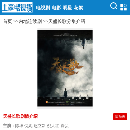
电视剧
电影
明星
花絮
首页
>>
内地连续剧
>>
天盛长歌分集介绍
天盛长歌剧情介绍
演员表
主演：
陈坤 倪妮 赵立新 倪大红 袁弘