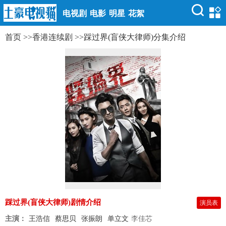
电视剧
电影
明星
花絮
首页
>>
香港连续剧
>>
踩过界(盲侠大律师)分集介绍
踩过界(盲侠大律师)剧情介绍
演员表
主演：
王浩信
蔡思贝
张振朗
单立文
李佳芯