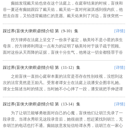
癫姐发现戴天佑也坐在这个法庭上，在庭审结束的时候，盲侠和
谷一夏还有癫姐跟踪了戴天佑，戴天佑一直对何淑淇感到很内疚，他
想去自首，又怕违背戴德仁的意愿。戴天佑来到了河边，盲侠突然一
下子抱着戴天佑跳进了河里，戴天佑很害怕水。盲侠鼓励戴天佑拖着
他游到岸边，在盲侠的鼓励下，...
踩过界(盲侠大律师)剧情介绍 第（9-10）集
[详情]
控方律师在法庭上呈交了一份亲子鉴定，杨美玲不是小星的亲生
母亲，控方律师利用这一点有力的证明了杨美玲对于孩子疏于照顾。
面对这份从天而降的证据，盲侠十分生气，他将这一切全都怪罪于谷
一夏，盲侠认为谷一夏知道这件事，而没有告诉他。事实证明盲侠的
猜测是正确的，谷一夏的确知道...
踩过界(盲侠大律师)剧情介绍 第（11-12）集
[详情]
之前盲侠一直担心庭审本案的法官是否存在性别歧视，没想到这
次的法官竟然是王励凡。受害者谭女士在法庭上说潘安企图非礼她。
谭女士陈述当时的情况，当时她不小心摔了一跤，潘安就把手伸进谭
女士的裤子里想要帮她揉一揉尾椎骨，以免产生淤血，谭女士说她准
备走的时候看见潘安的包里有一...
踩过界(盲侠大律师)剧情介绍 第（13-14）集
[详情]
为了让胡兰能够勇敢面对自己的心魔，盲侠他们让胡兰先录了一
段录音。当谭永秀听见这段录音后，她很崩溃，想赶紧找到胡兰，无
奈胡兰的电话也打不通。癫姐故意发短信给谭永秀，说胡兰在一家心