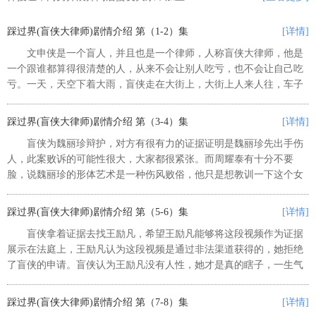
踩过界(盲侠大律师)剧情介绍 第（1-2）集
[详情]
文申侠是一个盲人，并且也是一个律师，人称盲侠大律师，他是
一个跟谁都算得很清楚的人，从来不会让别人吃亏，也不会让自己吃
亏。一天，天空下着大雨，盲侠走在大街上，大街上人来人往，车子
也十分多，但是他已经习惯了这样的生活，盲侠瞎了二十多年，在二
十多年里他学会了很多的东西。...
踩过界(盲侠大律师)剧情介绍 第（3-4）集
[详情]
盲侠为魏丽珍辩护，对方有很有力的证据证明是魏丽珍先出手伤
人，此案败诉的可能性很大，大家都很紧张。而周耀泰有十分不要
脸，说魏丽珍的形体艺术是一种伤风败俗，他只是想教训一下这个女
人。魏丽珍陈诉当时的情况，当时她正在表演，周耀泰就突然冲了过
来，将双手伸进自己的口袋里，魏...
踩过界(盲侠大律师)剧情介绍 第（5-6）集
[详情]
盲侠拿着证据去找王励凡，希望王励凡能够将这段视频作为证据
展示在法庭上，王励凡认为这段视频是通过非法渠道获得的，她拒绝
了盲侠的申请。盲侠认为王励凡没有人性，她才是真的瞎子，一生气
就将文件摔在了王励凡的脸上，结果因为袭击法官被拘留了。在拘留
所里意外地又见到了谷一夏，谷...
踩过界(盲侠大律师)剧情介绍 第（7-8）集
[详情]