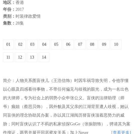
地区：
香港
年份：
2017
类别：
时装律政爱情
集数：
28集
01
02
03
04
05
06
07
08
09
10
11
12
13
14
简介：人物关系图盲侠儿（王浩信饰）时因车祸导致失明，令他学懂
以心眼及四感看待事物，不带任何偏见与歧视的眼光，成为一名出色
的大律师，专为社会上的弱势小众申张公义。盲侠的法律助理（师
爷）癫姐（蔡思贝饰），因外貌及其父亲的江湖背景遭人歧视，她认
同盲侠的理念协助其办案，亦以其江湖阅历替盲侠顶着恶势力的威
胁；同时盲侠认识了不羁的私家侦探GoGo（张振朗饰），骋请其为案
件搜证，两男并展开同居蜜友关系；加上Never
[查看更多]