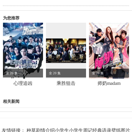
理咨询中心。当谭永秀刚刚达到咨询中心的时候，胡兰的手机一下子
从天台上掉了下来，而胡兰此时...
为您推荐
全 20 集
全 20 集
全 20 集
心理追凶
乘胜狙击
师奶madam
相关新闻
友情链接：
种草
剧情介绍
小学生
小学生周记
经典语录
壁纸图片