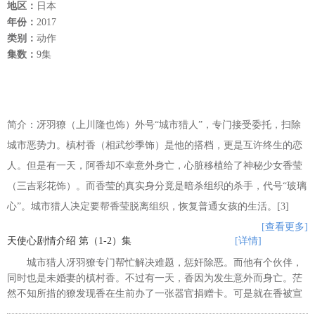
地区：
日本
年份：
2017
类别：
动作
集数：
9集
简介：冴羽獠（上川隆也饰）外号“城市猎人”，专门接受委托，扫除
城市恶势力。槙村香（相武纱季饰）是他的搭档，更是互许终生的恋
人。但是有一天，阿香却不幸意外身亡，心脏移植给了神秘少女香莹
（三吉彩花饰）。而香莹的真实身分竟是暗杀组织的杀手，代号“玻璃
心”。城市猎人决定要帮香莹脱离组织，恢复普通女孩的生活。[3]
[查看更多]
天使心剧情介绍 第（1-2）集
[详情]
城市猎人冴羽獠专门帮忙解决难题，惩奸除恶。而他有个伙伴，
同时也是未婚妻的槙村香。不过有一天，香因为发生意外而身亡。茫
然不知所措的獠发现香在生前办了一张器官捐赠卡。可是就在香被宣
判脑死之后，刚取出的心脏却遭到不明人士抢走。1年后，持续寻找香