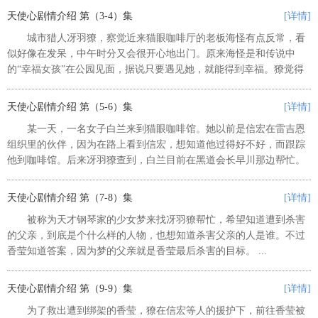
的心脏的獠，遇见一名在胸口...
天使心剧情介绍 第（3-4）集
[详情]
城市猎人冴羽獠，察觉近来猫眼咖啡厅的老板海怪有点反常，看
似好像在发呆，中午时分又会很开心地出门。原来海怪是和传说中
的“幸福女孩”在公园见面，据说只要遇见她，就能得到幸福。獠觉得
有所怀疑，便和香莹跟踪女孩。 ...
天使心剧情介绍 第（5-6）集
[详情]
某一天，一名女子白兰来到猫眼咖啡馆。她以前是信宏在雷吉恩
组织里的伙伴，因为在路上看到信宏，想知道他过得好不好，而跟踪
他到咖啡馆。后来冴羽獠查到，白兰目前在黑道会长早川那边帮忙。
早川2年前失去爱女，因为白兰长得跟女儿很像，所以他把白兰当成自
己的女儿。 ...
天使心剧情介绍 第（7-8）集
[详情]
被称为天才钢琴家的少女梦来找冴羽獠帮忙，希望知道遭到杀害
的父亲，到底是个什么样的人物，也想知道杀害父亲的人是谁。不过
香莹知道答案，因为梦的父亲就是香莹最后杀害的目标。 ...
天使心剧情介绍 第（9-9）集
[详情]
为了救出遭到绑架的香莹，獠在信宏等人的援护下，前往香莹被