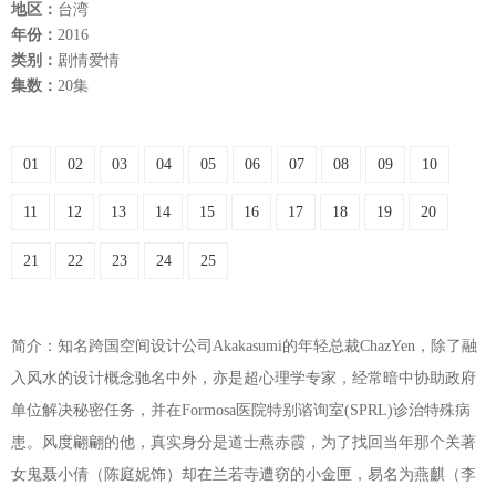
地区：
台湾
年份：
2016
类别：
剧情爱情
集数：
20集
01
02
03
04
05
06
07
08
09
10
11
12
13
14
15
16
17
18
19
20
21
22
23
24
25
简介：知名跨国空间设计公司Akakasumi的年轻总裁ChazYen，除了融
入风水的设计概念驰名中外，亦是超心理学专家，经常暗中协助政府
单位解决秘密任务，并在Formosa医院特别谘询室(SPRL)诊治特殊病
患。风度翩翩的他，真实身分是道士燕赤霞，为了找回当年那个关著
女鬼聂小倩（陈庭妮饰）却在兰若寺遭窃的小金匣，易名为燕麒（李