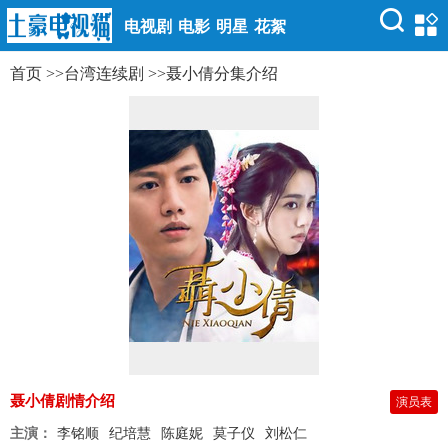
电视剧
电影
明星
花絮
首页
>>
台湾连续剧
>>
聂小倩分集介绍
聂小倩剧情介绍
演员表
主演：
李铭顺
纪培慧
陈庭妮
莫子仪
刘松仁