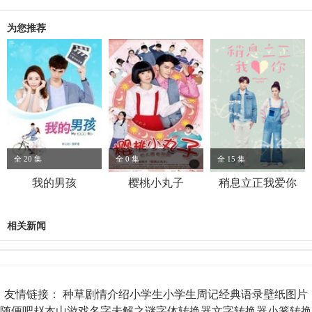
DAVID ...
为您推荐
全 20 集
全 0 集
全 15 集
我的男孩
樱桃小丸子
稍息立正我爱你
相关新闻
友情链接：
种草
剧情介绍
小学生
小学生周记
经典语录
壁纸图片
随便吧
赵本山
游戏名字
未解之谜
字体转换器
文字转换器
小篆转换