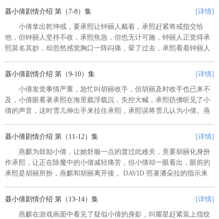
聂小倩剧情介绍 第（7-8）集
[详情]
小倩拿出乾坤戒，要承熙让钟丽人戴着，承熙赶紧将戒指交给
他，但钟丽人坚持不收，承熙焦急，但也无计可施，钟丽人正觉得承
熙莫名其妙，却忽然感觉胸口一阵闷痛，晕了过去，承熙看着钟丽人
的车失控打滑，心知不妙。承熙开着钟丽人的车赶到急诊室，急忙向
志明报告院长状况，各科主任听闻...
聂小倩剧情介绍 第（9-10）集
[详情]
小倩发觉事情严重，急忙叫胡丽收手，但胡丽及时收手也已来不
及，小倩眼看著承熙在海里载浮载沉，失控大喊，承熙彷佛听见了小
倩的声音，这时雪儿伸出手来拉住承熙，承熙误将雪儿认为小倩。燕
麒看工作室後山，有人正施著法，心想一定是胡丽又在作乱，燕麒赶
来阻止，这才让承熙脱离险境。...
聂小倩剧情介绍 第（11-12）集
[详情]
燕麒为鼓励小倩，让她舒服一点的渡过此难关，竟要胡丽化身扮
作承熙，让正在除魔中的小倩减轻痛苦，但小倩却一眼看出，眼前的
承熙是胡丽所扮，燕麒和胡丽离开後， DAVID 照著潘朵拉的指示来
到附近，小倩见 DAVID 出现倍感慌张， DAVID 眼中只见两条金鍊悬
空挂著，...
聂小倩剧情介绍 第（13-14）集
[详情]
燕麒在游戏画面中看见了疑似小倩的身影，叫耀星赶紧装上指纹