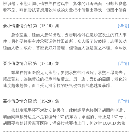
辨识器，承熙听闻小倩被关在游戏中，紧张的盯著画面，但却甚麼也
看不见。燕麒尝试著想用乾坤戒的力量把小倩带出游戏，但因小倩身
上没有乾坤阳戒无法感应，这时承熙想到了利用身上潘朵拉的元丹试
试看能不能将小倩从游戏里带出...
聂小倩剧情介绍 第（15-16）集
[详情]
急诊室里，锺丽人忽然出现，要志明检讨在急诊室发生的打人事
件，另外要将事主凌承熙调往竹田诊所，众人听了皆傻眼，志明苦劝
锺丽人收回成命，答应要好好管理，但锺丽人就是置之不理。承熙收
到消息也只能接受，安慰大家不管到哪里都是做个医生，能为病人服
务他就心满意足了，承熙也特地...
聂小倩剧情介绍 第（17-18）集
[详情]
耀星在竹田医院见到承熙，要把承熙带回医院，承熙不愿离去，
耀星苦劝，连拖带拉的把承熙给带走。另一边，受伤的燕麒，老化的
速度越来越快，而且受到潘朵拉的妖气侵蚀脾气也越显暴躁。
LOUISE 想来感谢燕麒，却被燕麒给赶了出去，胡丽无奈的安抚
LOUISE ，和 LOUIS...
聂小倩剧情介绍 第（19-20）集
[详情]
燕麒发现手环不对劲立刻丢弃，此时耀星也接到了胡丽的电话，
胡丽问燕麒身边是不是有编号 137 的东西，承熙的手环正是 137 号，
胡丽要燕麒赶紧离开医院，潘朵拉就要找上门，但这时 DAVID 忽然
出现，问胡丽为何会在锺丽人家，胡丽三言两语带过，并带走了