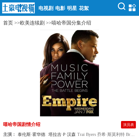
电视剧
电影
明星
花絮
首页
>>
欧美连续剧
>>
嘻哈帝国分集介绍
嘻哈帝国剧情介绍
演员表
主演：
泰伦斯·霍华德
塔拉吉·P·汉森
Trai Byers 乔希·斯莫利特 Bryshere Y. Gray