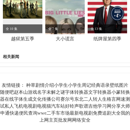
全 10 集
全 7 集
全 13 集
越狱第五季
大小谎言
纸牌屋第四季
相关新闻
友情链接：
种草
剧情介绍
小学生
小学生周记
经典语录
壁纸图片
随便吧
赵本山
游戏名字
未解之谜
字体转换器
文字转换器
小篆转换
器
在线字体生成
文化传播公司
赛尔号
东北二人转
人生格言
网速测
试
私人飞机
电视剧
电视猫
汽车站
好铃声
歌谱
吉他
学习网
分享大师
申通快递
便民查询
wwe
二手车市场
最新电视剧
免费追剧大全
我的
上网主页
批发网
网络安全