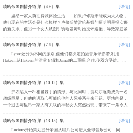
嘻哈帝国剧情介绍 第（4-6）集
[详情]
里昂一家人前往费城体验生活——如果卢修斯未能成为大人物，
他们现在的生活会是什么模样？卢修斯赞赏哈基姆与嘻哈明星提安娜
的新关系，但另一个女人试图引诱哈基姆对她投怀送抱，导致家庭紧
张局势加剧。 ...
嘻哈帝国剧情介绍 第（7-9）集
[详情]
Lyons还分为不同的派别,但他们都决定拍摄音乐录影带,利用
Hakeem从Hakeem的泄露专辑和Jamal的二重唱,合作,使双方受益。 ...
嘻哈帝国剧情介绍 第（10-12）集
[详情]
弗农陷入一种相当棘手的情形。与此同时，贾马尔逐渐成为一名
超级巨星，但他的进取心可能给他的人际关系带来问题。更糟的是，
一个过去与里昂一家人有关联的神秘女人突然出现，带来了一条令人
震惊的消息。Courtney Love本集扮演帝国娱乐公司的签约歌手艾莉·达
拉斯，她已经...
嘻哈帝国剧情介绍 第（13-15）集
[详情]
Lucious开始策划提升帝国从唱片公司进入全球音乐公司，同