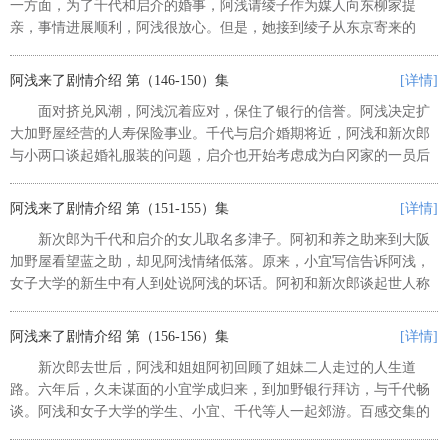
一方面，为了千代和启介的婚事，阿浅请绫子作为媒人向东柳家提
亲，事情进展顺利，阿浅很放心。但是，她接到绫子从东京寄来的
信，得知东柳家婉言回绝了亲事。白冈一家对此颇感意外，尤其是与
野大失所望。为了安慰祖母，千代强...
阿浅来了剧情介绍 第（146-150）集
[详情]
面对挤兑风潮，阿浅沉着应对，保住了银行的信誉。阿浅决定扩
大加野屋经营的人寿保险事业。千代与启介婚期将近，阿浅和新次郎
与小两口谈起婚礼服装的问题，启介也开始考虑成为白冈家的一员后
自己该做些什么。与此同时，阿浅一有空就到女子大学听课，她为学
到新的知识而高兴。 ...
阿浅来了剧情介绍 第（151-155）集
[详情]
新次郎为千代和启介的女儿取名多津子。阿初和养之助来到大阪
加野屋看望蓝之助，却见阿浅情绪低落。原来，小宜写信告诉阿浅，
女子大学的新生中有人到处说阿浅的坏话。阿初和新次郎谈起世人称
赞阿浅是实业家的事，新次郎则说阿浅拼命工作的样子只有他看得
到，为此他深感骄傲。不久后，阿...
阿浅来了剧情介绍 第（156-156）集
[详情]
新次郎去世后，阿浅和姐姐阿初回顾了姐妹二人走过的人生道
路。六年后，久未谋面的小宜学成归来，到加野银行拜访，与千代畅
谈。阿浅和女子大学的学生、小宜、千代等人一起郊游。百感交集的
阿浅，向聚集起来的众人说出了心声。 ...