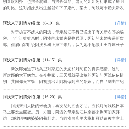
别喜欢相扑，也擅长爬树。与擅长弹琴、缝纫的姐姐阿初形成了鲜明
的对比。这对姐妹从出生起就许下了婚约。某天，阿浅与未婚夫新次
郎以很羞耻的方式见了面。 ...
阿浅来了剧情介绍 第（6-10）集
[详情]
对于扬言不嫁人的阿浅，母亲梨江不得已说出了有关新次郎的秘
密。当年订娃娃亲时，阿浅的未婚夫是物兵卫，阿初的未婚夫是新次
郎。但眉山家听说阿浅从树上掉下来后，认为她不配做山王寺屋长子
的妻子，提出用阿初换阿浅。本来这件事强人所难，没想到新次郎慨
然应允，说自己喜欢阿浅。拿着...
阿浅来了剧情介绍 第（11-15）集
[详情]
新次郎知道了物兵卫对家庭的厌恶和对阿初的真实感情。这时，
新次郎的大哥病危。在今井家，三天后就要出嫁的阿初与阿浅依依惜
别，共同弹奏古筝。阿初提出让阿梅做阿浅的陪嫁，而自己则由年纪
小的阿冬陪伴。第二天，新次郎和父亲正吉一起来到京都。 ...
阿浅来了剧情介绍 第（16-20）集
[详情]
阿浅来到大阪的米会所，再次见到五会才助。五代对阿浅说日本
马上要发生巨变。另一方面，阿浅的母亲梨江从京都来到阿初家拜
访，却被阿初的婆婆阿菊赶走。当阿浅向店里大掌柜雁助请教生意上
的事时，收到了妈妈送来的点心和信。在来信中，阿浅得知父亲将追