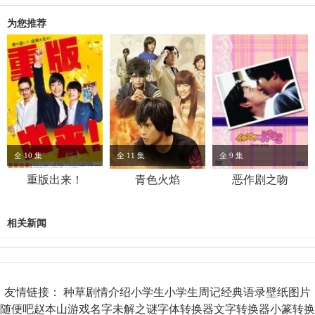
为您推荐
全 10 集
全 11 集
全 9 集
重版出来！
青色火焰
恶作剧之吻
相关新闻
友情链接：
种草
剧情介绍
小学生
小学生周记
经典语录
壁纸图片
随便吧
赵本山
游戏名字
未解之谜
字体转换器
文字转换器
小篆转换