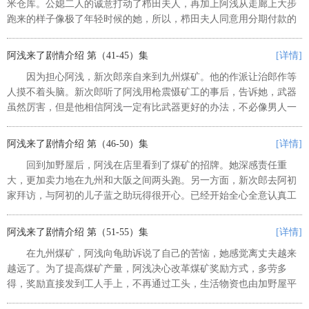
米仓库。公媳二人的诚意打动了栉田夫人，再加上阿浅从走廊上大步
跑来的样子像极了年轻时候的她，所以，栉田夫人同意用分期付款的
方式把矿山卖给阿浅。阿浅去九州的日子到了。在新次郎等人的目送
下，阿浅和龟助一起出发。这时...
阿浅来了剧情介绍 第（41-45）集
[详情]
因为担心阿浅，新次郎亲自来到九州煤矿。他的作派让治郎作等
人摸不着头脑。新次郎听了阿浅用枪震慑矿工的事后，告诉她，武器
虽然厉害，但是他相信阿浅一定有比武器更好的办法，不必像男人一
样用蛮力解决事情。在新次郎的启发下，阿浅在坑口，向治朗作等矿
工发表了关于煤炭对于国家重要...
阿浅来了剧情介绍 第（46-50）集
[详情]
回到加野屋后，阿浅在店里看到了煤矿的招牌。她深感责任重
大，更加卖力地在九州和大阪之间两头跑。另一方面，新次郎去阿初
家拜访，与阿初的儿子蓝之助玩得很开心。已经开始全心全意认真工
作的物兵卫，跟阿初谈起打算以后买块地，当个农民。 ...
阿浅来了剧情介绍 第（51-55）集
[详情]
在九州煤矿，阿浅向龟助诉说了自己的苦恼，她感觉离丈夫越来
越远了。为了提高煤矿产量，阿浅决心改革煤矿奖励方式，多劳多
得，奖励直接发到工人手上，不再通过工头，生活物资也由加野屋平
价卖给工人们，并将此事向矿工们做了说明。然而，以阿聪为首的工