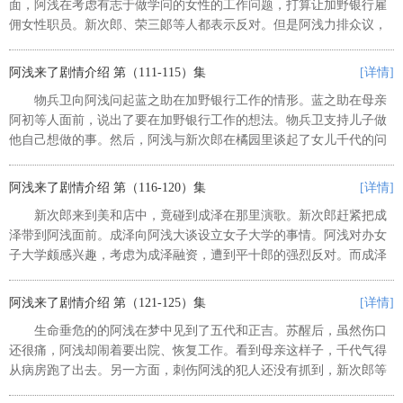
面，阿浅在考虑有志于做学问的女性的工作问题，打算让加野银行雇
佣女性职员。新次郎、荣三郞等人都表示反对。但是阿浅力排众议，
决定招聘女职员。加野银行招聘女职员的广告一出，立刻吸引了众多
年轻女性来应聘。 ...
阿浅来了剧情介绍 第（111-115）集
[详情]
物兵卫向阿浅问起蓝之助在加野银行工作的情形。蓝之助在母亲
阿初等人面前，说出了要在加野银行工作的想法。物兵卫支持儿子做
他自己想做的事。然后，阿浅与新次郎在橘园里谈起了女儿千代的问
题。 ...
阿浅来了剧情介绍 第（116-120）集
[详情]
新次郎来到美和店中，竟碰到成泽在那里演歌。新次郎赶紧把成
泽带到阿浅面前。成泽向阿浅大谈设立女子大学的事情。阿浅对办女
子大学颇感兴趣，考虑为成泽融资，遭到平十郎的强烈反对。而成泽
也宣称自己是教育家，绝不会借钱办大学。他还告诉阿浅，在国外，
大学的运营靠的是捐款。另一方...
阿浅来了剧情介绍 第（121-125）集
[详情]
生命垂危的的阿浅在梦中见到了五代和正吉。苏醒后，虽然伤口
还很痛，阿浅却闹着要出院、恢复工作。看到母亲这样子，千代气得
从病房跑了出去。另一方面，刺伤阿浅的犯人还没有抓到，新次郎等
人担心不已。 ...