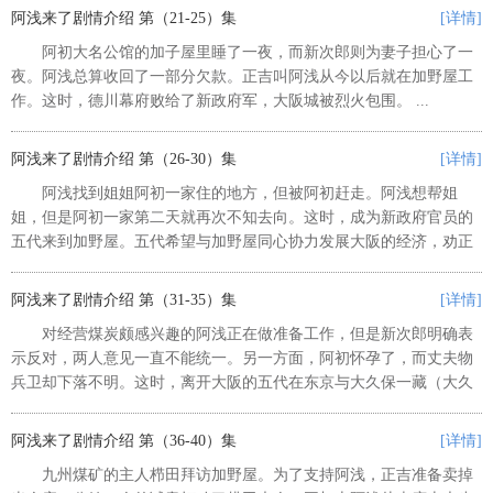
随新的风潮。当天晚上，为了弄清...
阿浅来了剧情介绍 第（21-25）集
[详情]
阿初大名公馆的加子屋里睡了一夜，而新次郎则为妻子担心了一
夜。阿浅总算收回了一部分欠款。正吉叫阿浅从今以后就在加野屋工
作。这时，德川幕府败给了新政府军，大阪城被烈火包围。 ...
阿浅来了剧情介绍 第（26-30）集
[详情]
阿浅找到姐姐阿初一家住的地方，但被阿初赶走。阿浅想帮姐
姐，但是阿初一家第二天就再次不知去向。这时，成为新政府官员的
五代来到加野屋。五代希望与加野屋同心协力发展大阪的经济，劝正
吉开办公司，并让阿浅一起劝说，但阿浅因姐姐的事，情绪低落，无
动于衷。与此同时，阿初一家颠沛...
阿浅来了剧情介绍 第（31-35）集
[详情]
对经营煤炭颇感兴趣的阿浅正在做准备工作，但是新次郎明确表
示反对，两人意见一直不能统一。另一方面，阿初怀孕了，而丈夫物
兵卫却下落不明。这时，离开大阪的五代在东京与大久保一藏（大久
保利通）会面，表示要辞去政府的职务。 ...
阿浅来了剧情介绍 第（36-40）集
[详情]
九州煤矿的主人栉田拜访加野屋。为了支持阿浅，正吉准备卖掉