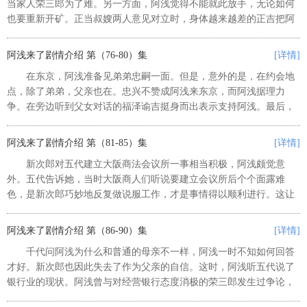
当家人荣三郎为了难。另一方面，阿浅觉得不能就此放手，无论如何
也要重新开矿。正当叔嫂两人意见对立时，身体越来越差的正吉把阿
浅、新次郎等人叫来。 ...
阿浅来了剧情介绍 第（76-80）集
[详情]
在东京，阿浅准备见弟弟忠嗣一面。但是，意外的是，在约会地
点，除了弟弟，父亲也在。忠兴不赞成阿浅来东京，而阿浅据理力
争。在旁边听到父女对话的福泽谕吉挺身而出表示支持阿浅。最后，
忠兴终于认可了女儿实业家的身份，同时，他不禁暗暗赞叹已过世的
父亲忠政的眼光。在东京住了数天...
阿浅来了剧情介绍 第（81-85）集
[详情]
新次郎对五代建立大阪商法会议所一事相当积极，阿浅颇觉意
外。五代告诉她，当时大阪商人们听说要建立会议所后个个面露难
色，是新次郎巧妙地反复做说服工作，才是事情得以顺利进行。这让
阿浅不禁对他刮目相看。另一方面，在加里屋，阿冬的父亲正忙着推
动阿冬的婚事。 ...
阿浅来了剧情介绍 第（86-90）集
[详情]
千代问阿浅为什么和普通的母亲不一样，阿浅一时不知如何回答
才好。新次郎也因此失去了作为父亲的自信。这时，阿浅听五代说了
银行业的现状。阿浅曾与对经营银行态度消极的荣三郎发生过争论，
她坦率地为自己的错误向小叔子道歉。 ...