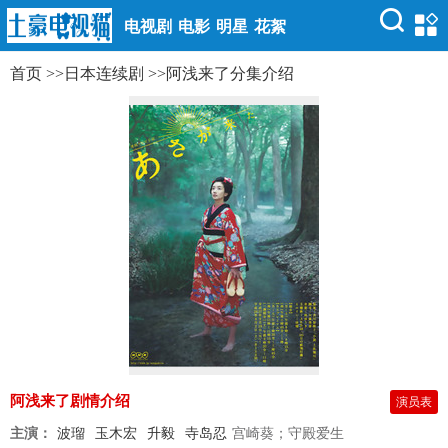
电视剧
电影
明星
花絮
首页
>>
日本连续剧
>>
阿浅来了分集介绍
阿浅来了剧情介绍
演员表
主演：
波瑠
玉木宏
升毅
寺岛忍
宫崎葵；守殿爱生