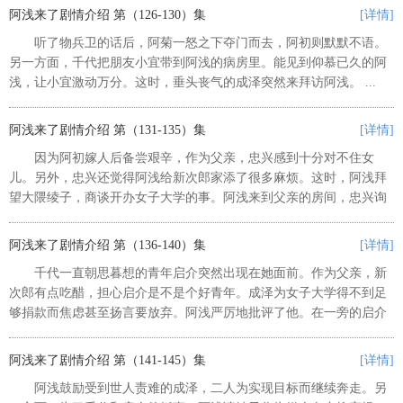
阿浅来了剧情介绍 第（126-130）集
[详情]
听了物兵卫的话后，阿菊一怒之下夺门而去，阿初则默默不语。
另一方面，千代把朋友小宜带到阿浅的病房里。能见到仰慕已久的阿
浅，让小宜激动万分。这时，垂头丧气的成泽突然来拜访阿浅。 ...
阿浅来了剧情介绍 第（131-135）集
[详情]
因为阿初嫁人后备尝艰辛，作为父亲，忠兴感到十分对不住女
儿。另外，忠兴还觉得阿浅给新次郎家添了很多麻烦。这时，阿浅拜
望大隈绫子，商谈开办女子大学的事。阿浅来到父亲的房间，忠兴询
问女子大学的事进展如何，并提出如果大学建在东京，他可以把今井
家的土地捐出来，这也是梨江生前...
阿浅来了剧情介绍 第（136-140）集
[详情]
千代一直朝思暮想的青年启介突然出现在她面前。作为父亲，新
次郎有点吃醋，担心启介是不是个好青年。成泽为女子大学得不到足
够捐款而焦虑甚至扬言要放弃。阿浅严厉地批评了他。在一旁的启介
看得目瞪口呆。阿浅向成泽及其他女子大学的筹办人提议，把校址改
在东京。另一方面，阿初为二儿...
阿浅来了剧情介绍 第（141-145）集
[详情]
阿浅鼓励受到世人责难的成泽，二人为实现目标而继续奔走。另