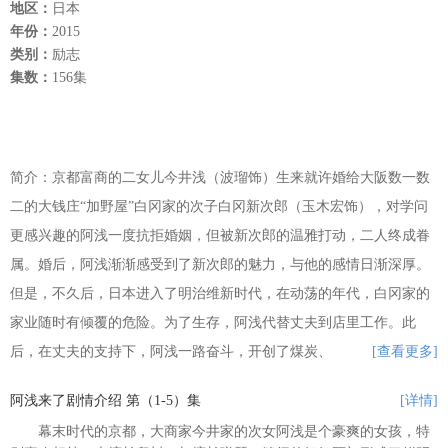
地区：
日本
年份：
2015
类别：
励志
集数：
156集
简介：京都富商的二女儿今井浅（波瑠饰）生来就许婚给大阪数一数
二的大钱庄“加野屋”白冈家的次子白冈新次郎（玉木宏饰），对学问
更感兴趣的阿浅一度抗拒婚姻，但被新次郎的温雅打动，二人终成眷
属。婚后，阿浅渐渐感受到了新次郎的魅力，与他的感情日渐深厚。
但是，不久后，日本进入了明治维新时代，在动荡的年代，白冈家的
家业随时有倾覆的危险。为了生存，阿浅代替丈夫到店里工作。此
后，在丈夫的支持下，阿浅一路奋斗，开创了煤炭、
[查看更多]
阿浅来了剧情介绍 第（1-5）集
[详情]
幕末时代的京都，大商家今井家的次女阿浅是个豪爽的女孩，特