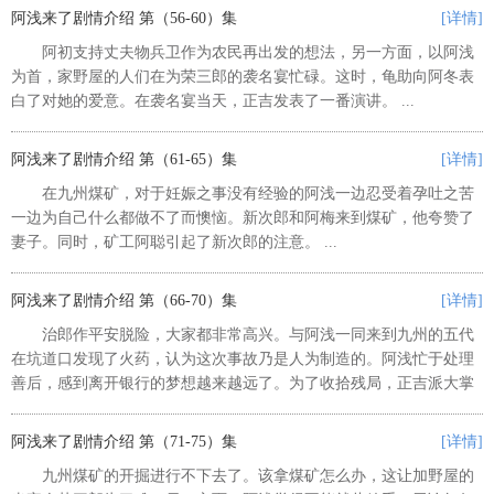
头坚决反对，在他们鼓动下，工人...
阿浅来了剧情介绍 第（56-60）集
[详情]
阿初支持丈夫物兵卫作为农民再出发的想法，另一方面，以阿浅
为首，家野屋的人们在为荣三郎的袭名宴忙碌。这时，龟助向阿冬表
白了对她的爱意。在袭名宴当天，正吉发表了一番演讲。 ...
阿浅来了剧情介绍 第（61-65）集
[详情]
在九州煤矿，对于妊娠之事没有经验的阿浅一边忍受着孕吐之苦
一边为自己什么都做不了而懊恼。新次郎和阿梅来到煤矿，他夸赞了
妻子。同时，矿工阿聪引起了新次郎的注意。 ...
阿浅来了剧情介绍 第（66-70）集
[详情]
治郎作平安脱险，大家都非常高兴。与阿浅一同来到九州的五代
在坑道口发现了火药，认为这次事故乃是人为制造的。阿浅忙于处理
善后，感到离开银行的梦想越来越远了。为了收拾残局，正吉派大掌
柜雁助过来。雁助一到煤矿，就认出阿聪乃是加野屋前任掌柜之子松
造 ...
阿浅来了剧情介绍 第（71-75）集
[详情]
九州煤矿的开掘进行不下去了。该拿煤矿怎么办，这让加野屋的