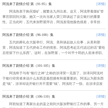
阿浅来了剧情介绍 第（91-95）集
[详情]
阿浅热衷于购买煤矿，频繁去九州出差。这天，阿浅带着煤矿管
事宫部回到大阪。她又一次向当家人荣三郎谈起了设立银行的重要
性。正当此时，五代来加野屋拜访，阿浅发现他脸色很差，非常担
心。 ...
阿浅来了剧情介绍 第（96-100）集
[详情]
五代的葬礼在大阪举行。阿浅、美和谈起故人往事，从美和那
里，阿浅知道了五代拼命工作的情形。阿浅思考起五代说过的话“要给
后世留下什么东西”。这时，在加野屋，一个叫平十郎的人前来求职。
...
阿浅来了剧情介绍 第（101-105）集
[详情]
阿浅终于与有“银行之神”之称的涉泽荣一见面了。涉泽问阿浅对
于银行经营者来说什么东西是最想拥有和最重要的。阿浅认为那东西
是“钱”，涉泽却说开银行并不需要“钱”。阿浅吃了一惊。在涉泽启发
下，她回忆起公公和雁助的话，明白正确的答案是“信用”。涉泽告诉
阿浅，他和已故的“矿...
阿浅来了剧情介绍 第（106-110）集
[详情]
阿初知道了离家出走的蓝之助到大阪加野银行工作的事。另一方