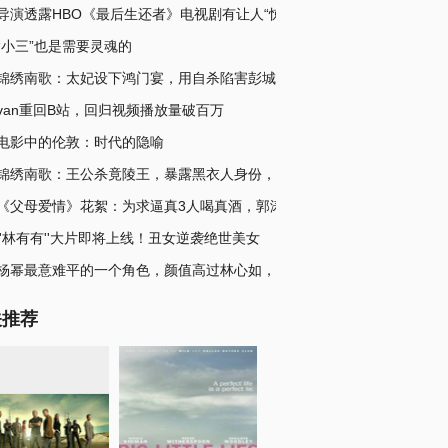
导演透露HBO《最后生还者》电视剧有让人“惊
“小三”也是需要灵魂的
锦绣南歌：太妃设下鸿门宴，用自杀陷害彭城王，
van重回B站，回归视频播放量破百万
电影中的伦敦：时代的隐喻
锦绣南歌：王公杀竟陵王，暴露黑衣人身份，子矜
《父母爱情》花絮：为求逼真3人喝真酒，郭涛醉
''林有有''大片即将上线！丑女逆袭绝世美女
杨幂最意难平的一个角色，颜值高过林心如，演技
关推荐