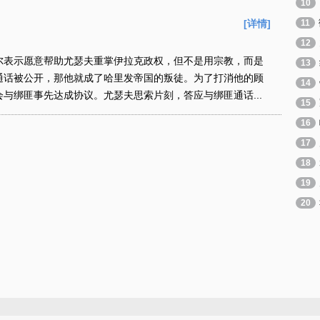
10
[详情]
11
12
表示愿意帮助尤瑟夫重掌伊拉克政权，但不是用宗教，而是
13
通话被公开，那他就成了哈里发帝国的叛徒。为了打消他的顾
14
与绑匪事先达成协议。尤瑟夫思索片刻，答应与绑匪通话...
15
16
17
18
19
20