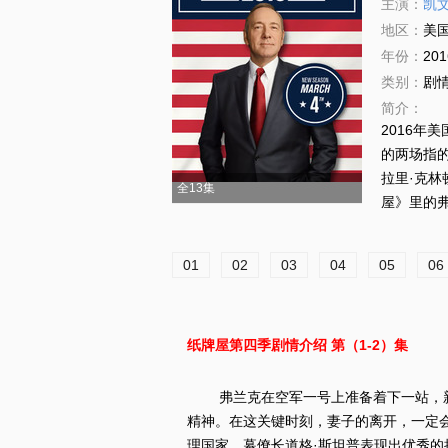
主演：
凯文
地区：
美
年份：
201
类别：
剧
简介：
2016年
的两场指
拉里·克林
全13集
屋》里的
01
02
03
04
05
06
纸牌屋第四季剧情介绍 第（1-2）集
弗兰克在空军一号上准备着下一站，新
精神。在这关键时刻，妻子的离开，一定
理国家。幕僚长道格·斯坦普表现出优秀的