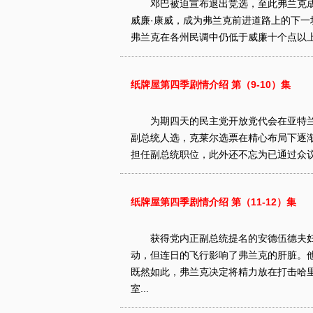
邓巴被迫宣布退出竞选，至此弗兰克成
威廉·康威，成为弗兰克前进道路上的下
弗兰克在各州民调中仍低于威廉十个点以上
纸牌屋第四季剧情介绍 第（9-10）集
为期四天的民主党开放党代会在亚特兰
副总统人选，克莱尔选票在精心布局下逐
担任副总统职位，此外还不忘为已通过众议
纸牌屋第四季剧情介绍 第（11-12）集
获得党内正副总统提名的安德伍德夫妇
动，但连日的飞行影响了弗兰克的肝脏。
既然如此，弗兰克决定将精力放在打击哈
室...