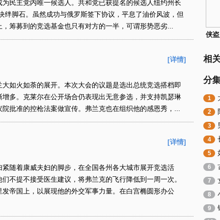
为民主党内唯一候选人。共和党已获提名的候选人纽约州长
一块绊脚石。虽然成功与俄罗斯签下协议，平息了油价风波，但
，筹募到的竞选基金也只有对方的一半，可谓形势恶劣...
侠盗
相
[详情]
分
大如火如荼的展开。本次大会的议题是选出总统竞选搭档即
渐增多。克莱尔在公开场合仍表现出无意参选，并支持凯瑟琳
1
院批准的控枪法案做宣传。弗兰克也在组织他的感恩秀，...
2
3
4
[详情]
5
紧随着康威夫妇的脚步，在全国各州各大城市展开竞选活
6
他们不提不接受医生建议，将弗兰克的飞行降低到一周一次。
7
里发帝国上，以展现他的外交军事力量。在白宫椭圆形办公
8
9