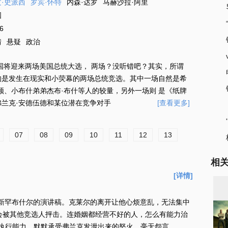
·史派西
罗宾·怀特
内森·达罗
马赫沙拉·阿里
国
6
情
悬疑
政治
美国将迎来两场美国总统大选， 两场？没听错吧？其实，所谓
的是发生在现实和小荧幕的两场总统竞选。其中一场自然是希
顿、小布什弟弟杰布·布什等人的较量，另外一场则 是《纸牌
弗兰克·安德伍德和某位潜在竞争对手
[查看更多]
07
08
09
10
11
12
13
相
[详情]
罕布什尔的演讲稿。克莱尔的离开让他心烦意乱，无法集中
会被其他竞选人抨击。连婚姻都经营不好的人，怎么有能力治
执行能力，默默承受弗兰克发泄出来的怒火，毫无怨言...