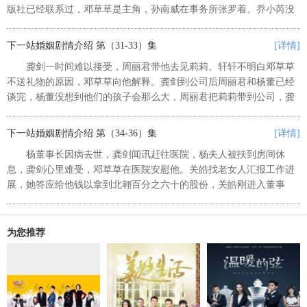
版社已经联系过，邓草草是主角，孙南威在事务所张罗着。乔小芮没
把检验报告弄错的事情告诉龚剑，龚剑对她关爱有加。 关皓通过
其它渠道知道北翱集团的财务危机，...
下一站婚姻剧情介绍 第（31-33）集
[详情]
龚剑一时间难以接受，周丽君带他去见莉莉。轩轩不明白邓草草
不送礼物的原因，邓草草向他解释。龚剑到公司后周丽君和杨董已经
谈完，杨董没想到他们的孩子会那么大，周丽君把莉莉带到公司，龚
剑压力很大，他和周丽君争吵时莉莉失声哭起来，周丽君这才说起莉
莉有自闭症。 关皓带轩轩去买...
下一站婚姻剧情介绍 第（34-36）集
[详情]
杨董事长因病去世，龚剑闻讯赶往医院，杨夫人被扶到房间休
息，龚剑心里难受，邓草草在医院安慰他。关皓找老女人汇报工作进
展，她答应给他钱以拿到北翱百分之六十的股份，关皓刚进入董事
会，他计划慢慢来。杨董离世后由夫人暂任董事长，有些董事私下转
卖股权，北翱廉政部查清龚剑情况，龚...
为您推荐