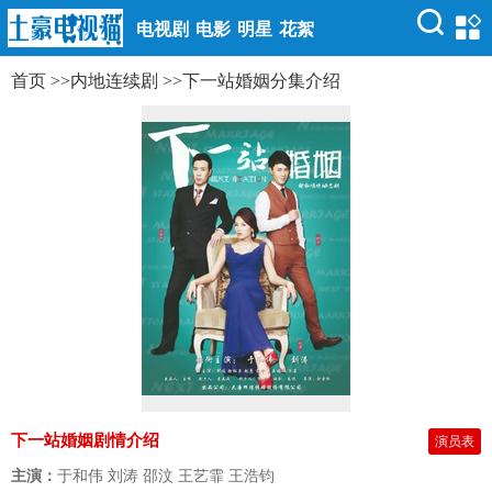
电视剧
电影
明星
花絮
首页
>>
内地连续剧
>>
下一站婚姻分集介绍
下一站婚姻剧情介绍
演员表
主演：
于和伟 刘涛 邵汶 王艺霏 王浩钧