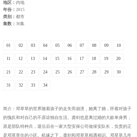
地区：
内地
年份：
2015
类别：
都市
集数：
36集
01
02
03
04
05
06
07
08
09
10
11
12
13
14
15
16
17
18
19
20
21
22
23
24
25
26
27
28
29
30
31
32
33
34
简介：邓草草的世界随着孩子的走失而崩溃，她离了婚，怀着对孩子
的愧疚和对自己的不原谅独自生活。龚剑也是离过婚的大龄单身男，
原是部队特种兵，退伍后在一家大型安保公司做保安队长，负责的正
是邓草草住的小区。机缘之下，龚剑和邓草草相遇相识。邓草草几年