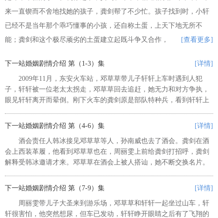
来一直锲而不舍地找她的孩子，龚剑帮了不少忙。孩子找到时，小轩
已经不是当年那个乖巧懂事的小孩，还自称土蛋，上天下地无所不
能；龚剑和这个极尽顽劣的土蛋建立起既斗争又合作，
[查看更多]
下一站婚姻剧情介绍 第（1-3）集
[详情]
2009年11月，东安火车站，邓草草带儿子轩轩上车时遇到人犯
子，轩轩被一位老太太拐走，邓草草回去追赶，她无力和对方争执，
眼见轩轩离开而晕倒。刚下火车的龚剑原是部队特种兵，看到轩轩上
车后追赶上去，龚剑在途中接到妻子周丽君电话，她要飞往纽约，还
让他在离婚协议书上签字，龚...
下一站婚姻剧情介绍 第（4-6）集
[详情]
酒会责任人韩冰接见邓草草等人，孙南威也去了酒会。龚剑在酒
会上西装革履，他看到邓草草也在，周丽雯上前给龚剑打招呼，龚剑
解释受韩冰邀请才来。邓草草在酒会上被人搭讪，她不断交换名片。
龚剑去了贵宾厅休息，他听到有人进入的声音后急忙躲藏起来，进来
的人正是邓草草。 田总邀请邓...
下一站婚姻剧情介绍 第（7-9）集
[详情]
周丽雯带儿子大圣来到游乐场，邓草草和轩轩一起坐过山车，轩
轩很害怕，他突然想尿，但车已发动，轩轩睁开眼睛之后有了飞翔的