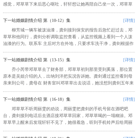
感觉，邓草草下来后恶心呕吐，轩轩想让她再陪自己坐一次，邓草草
很难受，她拒绝了，轩轩跑开后她追赶过去。 邓草草在人群里找
到轩轩，轩轩正用他的方式在表演...
下一站婚姻剧情介绍 第（10-12）集
[详情]
柳芳城一辆车被泼油漆，龚剑接到保安的报告后急忙赶过去，邓
草草和他同行，龚剑分析调取监控查看，从监控视频上看到一个人泼
油漆的行为。联系车 主后对方在外地，只要求车洗干净，龚剑根据作
案人的体貌特征做出分析。邓草草回事务所后被孙南威询问，她相信
自己能一次考试通过。 龚剑...
下一站婚姻剧情介绍 第（13-15）集
[详情]
乔小芮带邓草草去了财务部，邓草草初到那里受到奚落，那位置
原本是吴姐介绍的人，出纳刘洋把实况告诉她。龚剑通过监控看到母
亲来到公司，龚母在 财务室叫邓草草出去说话，她没想到龚剑五年来
第一次带来的女人是邓草草，龚母在关家三年里的记忆很深刻，邓草
草说明她的改变，龚母不想多听...
下一站婚姻剧情介绍 第（16-18）集
[详情]
邓草草不听周丽雯的劝说，周丽雯把龚剑的手机号留在酒吧吧
台，龚剑接到电话后去酒店接邓草草回家，邓草草喝的一塌糊涂。邓
草草早上醒来后发现轩轩不见了，她很着急，听到手机铃声后给周丽
雯打电话，邓草草这才知道是龚剑送她回家。邓草草带着怒气冲入龚
剑的办公室索要轩轩，她没看到杨董...