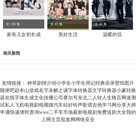
全 100 集
全 45 集
全 46 集
家有儿女初长成
美好生活
温暖的弦
相关新闻
友情链接：
种草
剧情介绍
小学生
小学生周记
经典语录
壁纸图片
随便吧
赵本山
游戏名字
未解之谜
字体转换器
文字转换器
小篆转换
器
在线字体生成
文化传播公司
赛尔号
东北二人转
人生格言
网速测
试
私人飞机
电视剧
电视猫
汽车站
好铃声
歌谱
吉他
学习网
分享大师
申通快递
便民查询
wwe
二手车市场
最新电视剧
免费追剧大全
我的
上网主页
批发网
网络安全