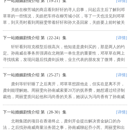
下一站婚姻剧情介绍 第（19-21）集
[详情]
关皓在柳芳城的商店看到轩轩的寻人启事，问起店主后了解到邓
草草的一些情况，关皓把车停在柳芳城小区，等了一天也没见到邓草
草，到天亮时看到周丽雯带着轩轩和孙大圣回家，关皓要上前时被关
总电话叫去，他陪她一起逛商场，黄总让他第二天到公司谈合同之
事。关皓一早开车跟踪轩轩，到面馆...
下一站婚姻剧情介绍 第（22-24）集
[详情]
轩轩看到坦克模型后很高兴，他知道是龚剑买的，那是两人的约
定。孙南威在事务所强调在北翱第一单生意的重要性，邓草草在网上
寻找线索，发现问题后找龚剑反映，业主代表的朋友发了微博，龚剑
和邓草草要一起赶过去，龚剑安排乔小芮修改协议书。关皓去接邓草
草时听乔小芮说起，龚剑和邓草草...
下一站婚姻剧情介绍 第（25-27）集
[详情]
龚剑等轩轩睡了之后离开，邓草草想跟他走，但实在是离不开，
龚剑能理解她。周丽雯向孙南威索要20万的抚养费，她想通过经济制
裁他，周丽雯质问起他和冯尚香的关系，她误认为冯尚香有了孙南威
的孩子，孙南威没多解释，他故意气她，周丽雯生气去找冯尚香时被
邓草草拉住。 龚母到公司看...
下一站婚姻剧情介绍 第（28-30）集
[详情]
北翱集团的项目在香港终止，龚剑开会提出解决资金缺口的办
法，之后找孙南威商量法务团之事，孙南威聊起乔小芮。周丽雯和出