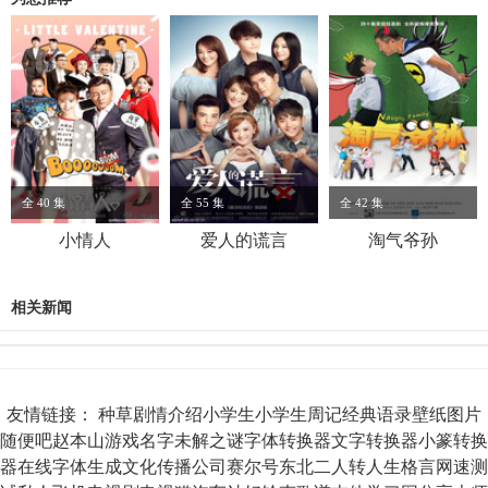
全 40 集
全 55 集
全 42 集
小情人
爱人的谎言
淘气爷孙
相关新闻
友情链接：
种草
剧情介绍
小学生
小学生周记
经典语录
壁纸图片
随便吧
赵本山
游戏名字
未解之谜
字体转换器
文字转换器
小篆转换
器
在线字体生成
文化传播公司
赛尔号
东北二人转
人生格言
网速测