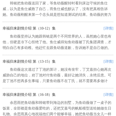
韩铭把鱼幼薇送回了家，等鱼幼薇醒转时看到床边守候的鱼仕
威，以为是鱼仕威救了自己，而鱼仕威也默认了，没有把真相告诉
她。鱼幼薇刚醒来第一个念头就是想知道测试的结果。鱼幼薇的努力
没有白费，测试获得了成功，鱼幼薇成了丁氏的大功臣。丁池乘机请
她参与帆船的研发，进入集团的核心...
幸福归来剧情介绍 第（10-12）集
[详情]
鱼幼薇坚持认为她跟韩铭是两个不同世界的人，虽然她心里也有
他，但硬是冷下心拒绝了他。鱼仕威得知鱼幼薇被丁氏集团调查，才
明白自己有多幼稚。他赶忙去跟鱼幼薇道歉，告诉她不是自己做的。
鱼幼薇知道真相后，才松下这口气，姐弟两个终于言归于好。鱼幼薇
从韩铭那里得知，鱼有脚居然从...
幸福归来剧情介绍 第（13-15）集
[详情]
鱼幼薇这次逃过了丁池的算计，她没有坐牢，丁艾嘉担心她再次
威胁自己的地位，劝丁池对付鱼幼薇，最好让她消失，永绝后患。可
是丁池不想再多生事端，只要鱼幼薇不在丁氏，就不需要再多做计
较。可是丁艾嘉不死心，她请鱼有脚带着一家人离开这里，让他帮自
己。方俊的自首，使机密泄露案真...
幸福归来剧情介绍 第（16-18）集
[详情]
余思雨把鱼幼薇和韩铭带到海边的别墅，为鱼幼薇做了一桌子的
饭菜，全部都是鱼幼薇爱吃的，还把艾嘉号的帆船模型送给她做生日
礼物。余思雨真心地祝福他们两个能够幸福，她把鱼幼薇当女儿一样