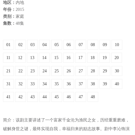
地区：
内地
年份：
2015
类别：
家庭
集数：
48集
01
02
03
04
05
06
07
08
09
10
11
12
13
14
15
16
17
18
19
20
21
22
23
24
25
26
27
28
29
30
31
32
33
34
35
36
37
38
39
40
41
42
43
44
45
46
47
48
简介：该剧主要讲述了一个富家千金沦为渔民之女，历经重重磨难，
破解身世之谜，最终实现自我，幸福归来的励志故事。剧中李沁饰演