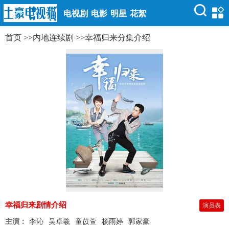
电视剧
电影
明星
花絮
首页
>>
内地连续剧
>>
幸福归来分集介绍
幸福归来剧情介绍
演员表
主演：
李沁
吴卓羲
童苡萱
杨雨婷
郭家豪