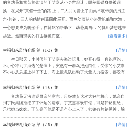
的鱼幼薇和童苡萱饰演的丁艾嘉从小身世起迷，阴差阳错身份被调
换，在揭开“真假千金”的路 上，二人共同爱上了由吴卓羲饰演的男主
角-韩铭，三人的感情纠葛因此展开。而鱼幼薇从小热爱帆船和大海，
一心想要成为帆船手，在韩铭的帮助下，幼薇离自己 的帆船梦想越来
越近。然而现实的打击接踵而至，
[查看更多]
幸福归来剧情介绍 第（1-3）集
[详情]
生日那天，小时候的丁艾嘉去海边玩儿，她开心得一直跑啊跑，
不小心冲到了海边的悬崖上，突然有一群鸟把她围住，受惊的小艾嘉
不小心从悬崖上掉了下去。海上搜救队出动了大量人力搜索，都没有
找到她。听说这个消息后急坏了小艾嘉的妈妈余思雨，也让年事已高
的艾嘉的爷爷丁氏集团总裁丁怀...
幸福归来剧情介绍 第（4-6）集
[详情]
鱼幼薇无法违逆母亲的意志，只好放弃这次大好的机会，她亲自
到丁氏集团拒绝了丁怀远的请求。丁艾嘉喜欢韩铭，可是韩铭拒绝，
只把她当妹妹。丁艾嘉问他是不是有心上人了，韩铭有片刻晃神，脑
海中浮现出鱼幼薇的脸。丁怀远带着丁艾嘉去见鱼幼薇的母亲，劝她
答应让女儿加入丁氏集团。母女...
幸福归来剧情介绍 第（7-9）集
[详情]