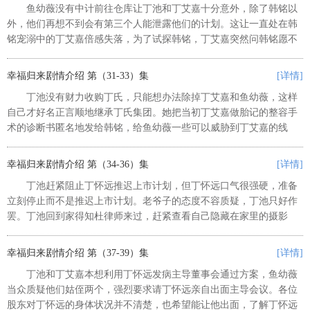
鱼幼薇没有中计前往仓库让丁池和丁艾嘉十分意外，除了韩铭以
外，他们再想不到会有第三个人能泄露他们的计划。这让一直处在韩
铭宠溺中的丁艾嘉倍感失落，为了试探韩铭，丁艾嘉突然问韩铭愿不
愿意娶她。韩铭以两家家长反对为由没有给她想要的答复，还借着这
个话头，劝丁艾嘉陪自己去美国...
幸福归来剧情介绍 第（31-33）集
[详情]
丁池没有财力收购丁氏，只能想办法除掉丁艾嘉和鱼幼薇，这样
自己才好名正言顺地继承丁氏集团。她把当初丁艾嘉做胎记的整容手
术的诊断书匿名地发给韩铭，给鱼幼薇一些可以威胁到丁艾嘉的线
索，另外又假好心地通知林敏君，让她小心鱼幼薇找到了丁艾嘉整容
的证据。这样，丁池不仅可以挑起...
幸福归来剧情介绍 第（34-36）集
[详情]
丁池赶紧阻止丁怀远推迟上市计划，但丁怀远口气很强硬，准备
立刻停止而不是推迟上市计划。老爷子的态度不容质疑，丁池只好作
罢。丁池回到家得知杜律师来过，赶紧查看自己隐藏在家里的摄影
机，摄影机拍下了丁怀远立遗嘱的全过程，丁池这才认识到事情的严
重性。丁怀远为了保护丁艾嘉，没...
幸福归来剧情介绍 第（37-39）集
[详情]
丁池和丁艾嘉本想利用丁怀远发病主导董事会通过方案，鱼幼薇
当众质疑他们姑侄两个，强烈要求请丁怀远亲自出面主导会议。各位
股东对丁怀远的身体状况并不清楚，也希望能让他出面，了解丁怀远