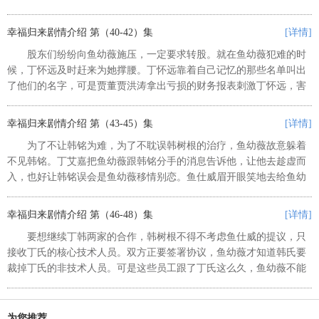
的状况。鱼幼薇突然这样强烈要求丁怀远来公司，丁池和丁艾嘉怀疑
她掌握了什么证据才急着要见爷...
幸福归来剧情介绍 第（40-42）集
[详情]
股东们纷纷向鱼幼薇施压，一定要求转股。就在鱼幼薇犯难的时
候，丁怀远及时赶来为她撑腰。丁怀远靠着自己记忆的那些名单叫出
了他们的名字，可是贾董贾洪涛拿出亏损的财务报表刺激丁怀远，害
得丁怀远当场发病，又把所有人的名字都忘了。所有的股东看出了丁
怀远是真的病了，又开始哄闹起...
幸福归来剧情介绍 第（43-45）集
[详情]
为了不让韩铭为难，为了不耽误韩树根的治疗，鱼幼薇故意躲着
不见韩铭。丁艾嘉把鱼幼薇跟韩铭分手的消息告诉他，让他去趁虚而
入，也好让韩铭误会是鱼幼薇移情别恋。鱼仕威眉开眼笑地去给鱼幼
薇送饭送礼物，希望能讨好她。可是鱼仕威的做法只让鱼幼薇觉得别
扭。不管鱼幼薇劝他多少次，鱼...
幸福归来剧情介绍 第（46-48）集
[详情]
要想继续丁韩两家的合作，韩树根不得不考虑鱼仕威的提议，只
接收丁氏的核心技术人员。双方正要签署协议，鱼幼薇才知道韩氏要
裁掉丁氏的非技术人员。可是这些员工跟了丁氏这么久，鱼幼薇不能
辜负大伙儿，她宁可放弃韩氏的股份也要保住丁氏的全体老员工。鱼
幼薇放弃的股份价值远远超过了...
为您推荐