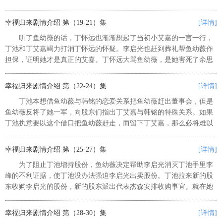
交付给韩铭。而这幸福的一幕在丁艾嘉眼里是那么刺眼。她远远地看
到他们三个像一家人一样亲密的...
幸福归来剧情介绍 第（19-21）集
[详情]
听了鱼幼薇的话，丁怀远也渐渐想起了当初小艾嘉的一言一行，
丁池和丁艾嘉竭力打消丁怀远的怀疑。李启光也赶到葬礼帮鱼幼薇作
担保，证明她才是真正的艾嘉。丁怀远大骂鱼幼薇，是她害死了余思
雨，这个时候假惺惺地来参加葬礼，还想要冒认千金。还把鱼幼薇赶
出去，不让她参加葬礼，鱼幼薇...
幸福归来剧情介绍 第（22-24）集
[详情]
丁池本想借鱼幼薇与韩铭的恋爱关系把鱼幼薇赶出董事会，但是
鱼幼薇反将了她一军，向股东们指出丁艾嘉与韩铭的特殊关系。如果
丁池执意要以这个借口把鱼幼薇赶走，而留下丁艾嘉，那么必将难以
得到各位股东的支持。鱼幼薇的强势反击激怒了丁池，丁池决定对付
她身边的人。鱼仕威从小就心脏...
幸福归来剧情介绍 第（25-27）集
[详情]
为了阻止丁池增持股份，鱼幼薇决定帮助李启光消灭丁池手里李
峰的不利证据，使丁池没办法强迫李启光出卖股份。丁池拉来新的股
东收购李启光的股份，新的股东派出代表杰森安排收购事宜。就在她
得意能够赶走李启光和鱼幼薇时，她完全没有预料到的是，真正的杰
森还在路上，现在这个杰森是韩...
幸福归来剧情介绍 第（28-30）集
[详情]