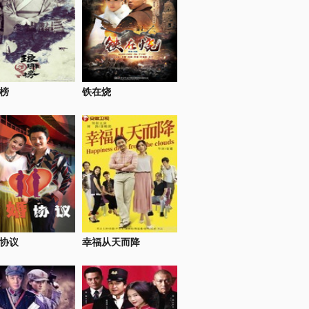
榜
铁在烧
协议
幸福从天而降