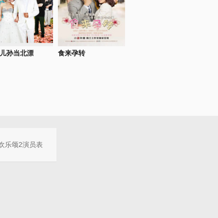
儿孙当北漂
食来孕转
欢乐颂2演员表