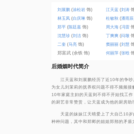
(
饰)
(
饰
刘展鹏
涂松岩
江天蓝
刘涛
(
饰)
(
林玉凤
白庆琳
杜敏秋
潘雨辰
(
饰)
(
饰
郑平
陈廷嘉
周大海
冯雷
(
饰)
(
饰
沈慧珍
刘洁
丁爽爽
闷墩
(
饰)
(
饰
二奎
马亮
窦丽丽
刘慧
郑富武 (余铁 饰)
(
饰
何丽萍
张晗
后婚姻时代简介
江天蓝和刘展鹏经历了近10年的争吵
为女儿刘茉莉的抚养权问题不得不频频接
10年家庭主妇的天蓝则不得不开始找工
的厨艺非常赞赏，让天蓝成为他的厨房助
天蓝的妹妹江天晴爱上了大自己10岁
种种问题，其中和郑邺的姐姐郑郱的矛盾