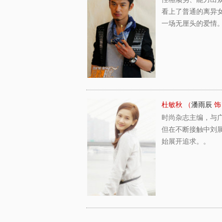
看上了普通的离异
一场无厘头的爱情
杜敏秋 （
潘雨辰
饰
时尚杂志主编，与
但在不断接触中刘
始展开追求。。