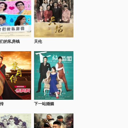
们的私房钱
天伦
传
下一站婚姻