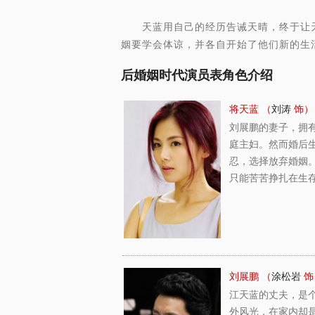
天蓝用自己的经历告诫天晴，终于让天
姻要学会体谅，并各自开始了他们新的生
后婚姻时代演员表角色介绍
将天蓝 （
刘涛
饰）
刘展鹏的妻子，拥
庭主妇。然而婚后
忍，选择放弃婚姻
只能苦苦挣扎在生
刘展鹏 （
涂松岩
饰
江天蓝的丈夫，是
外风光，在家内却是