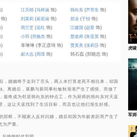
)
(
饰)
(
饰)
江天晴
马梓涵
韩向东
芦芳生
饰)
(
饰)
(
饰)
刘茉莉
崔若涵
郑业
于恒
)
(
饰)
(
饰)
周兰芝
岳红
江建国
赵君
)
(
饰)
(
饰)
小羽
劳焕杰
楚老师
朱亚英
)
辜琳琳 (李正彦琦 饰)
(
饰)
贾美美
张莉莎
虎啸
)
(
饰)
韩石磊 (郑晓忠 饰)
郝大志
周璞
后，婚姻终于走到了尽头，两人本打算老死不相往来，却因
触。离婚后，展鹏与新同事杜敏秋渐渐产生了感情。而做了
作，最终成为邻居韩向东的钟点工，作为厨师的韩向东对天蓝
理，这让天蓝找到了生活目标，而且也让他们渐生好感。
军师
的郑邺，不顾家人反对闪婚，婚后却因为年龄差距而产生了
尤为严重。
后婚姻时代剧照