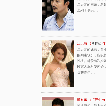
江天蓝的问题，总
走到了尽头。。
江天晴 （
马梓涵
饰
江天蓝的妹妹，自
的约束较少，所以
性格。对爱情和婚
顾家人反对便闪婚
任和体谅。。
韩向东 （卢芳生 饰
性格顽劣、能力出众