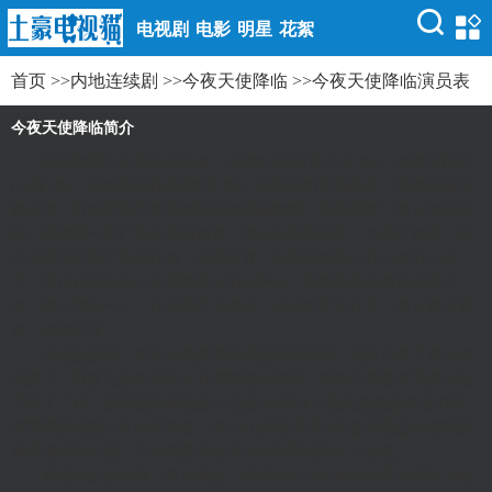
电视剧
电影
明星
花絮
首页
>>
内地连续剧
>>
今夜天使降临
>>
今夜天使降临演员表
今夜天使降临简介
80后闺蜜三人组的成员有：不婚女林婷(李小冉 饰)、吊丝女田甜
(马苏 饰)、灰姑娘彭佳佳(刘涛 饰)。林婷是妇产科医生，性格比较沉
稳自持，男友是某大学最年轻的法语副教授，风流倜傥，两人相处多
年。田甜是一家广告公司的销售，整日在职场奋斗，为生计奔波，老
公齐晋东则是广告设计师，性格耿直，与田甜过着小打小闹的小日
子。彭佳佳曾经是一个美丽迷人的小护士，嫁给海归金领孔嘉诚之
后，两人育有一子，孔嘉诚忙于事业，佳佳则忙于社交，两人聚少离
多，感情平淡。
平地起波澜。年轻女孩夏雨玲突然找到林婷，说自己怀了唐大维
的孩子。田甜正处在职场上升期时意外怀孕，而老公齐晋东又耍小性
子辞了工作。彭佳佳则发现自己已然5岁的儿子悦悦竟然患有自闭症，
厉害婆婆杨惠兰又回国常驻，老公孔嘉诚(李晨 饰)还与初恋女友凯瑟
琳重逢暧昧不清。三个闺蜜的生活不约而同地陷入了困境。
夏雨玲是宫外孕，情况危险，林婷在主刀手术时不得不切除了她