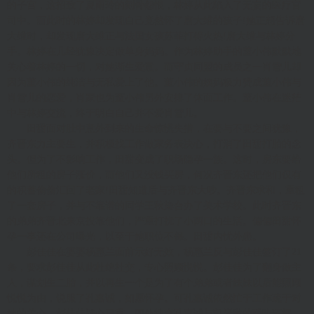
的子宫，这招致了夏雨玲的刻骨怨恨，林婷从此陷入了无妄的医疗官
司中。而此时的林婷却发现自己竟然怀了唐大维的孩子!她正想告诉唐
大维时，却发现唐大维正与法国女孩苏菲打得火热!唐大维与林婷分
手。林婷在几经犹豫决定做单身妈妈。作为林婷助手的董小伟默默地
关心着林婷的一切，对她渐生爱意。而守贞同盟的成员之一肖雪儿却
因为董小伟的纯洁与无私爱上了他。董小伟的姨妈极力赞成董小伟与
肖雪儿的恋爱，肖家也为董小伟另外安排了体面工作。董小伟在迷茫
中与林婷交流，终于明白自己并不爱肖雪儿。
田甜面对肚中意外到来的生命惊慌失措，在要与不要之间犹豫，
齐晋东力主要生，并积极找工作做家务表决心，打消了田甜打胎的念
头。但为了不影响工作，田甜变成了职场隐孕一族。这时，房东要给
他们所租的房子涨价，而他们又没钱买房，何况齐晋东还把他们仅有
的积蓄偷偷汇回了老家!田甜知道后与齐晋东大吵。齐晋东求和，重租
了一套房子，并与不靠谱的同学王秋染合办了美术学校。此时齐晋东
的弟弟齐晋北来京投靠他们，严重打扰了小两口的生活。偏偏田甜怀
孕一事还在公司曝光，以至于她职位不保。田甜内忧外患。
彭佳佳在婆婆杨惠兰面前示好无效，杨惠兰反与彭佳佳签订了21
条，要求彭佳佳从此杜绝社交，专心照顾悦悦。彭佳佳为了翻身做主
人，谋划生二胎，并以再生一个是为了有个弟弟或者妹妹以后能照顾
悦悦为由，说服了孔嘉诚，如愿怀孕。可孔嘉诚依然忙于工作疏于对
她的关心，彭佳佳疑心日重，四处搜查孔嘉诚与凯瑟琳的暧昧证据，