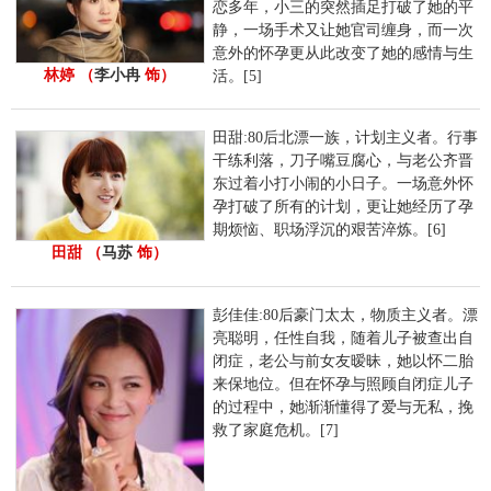
恋多年，小三的突然插足打破了她的平
静，一场手术又让她官司缠身，而一次
意外的怀孕更从此改变了她的感情与生
林婷 （
李小冉
饰）
活。[5]
田甜:80后北漂一族，计划主义者。行事
干练利落，刀子嘴豆腐心，与老公齐晋
东过着小打小闹的小日子。一场意外怀
孕打破了所有的计划，更让她经历了孕
期烦恼、职场浮沉的艰苦淬炼。[6]
田甜 （
马苏
饰）
彭佳佳:80后豪门太太，物质主义者。漂
亮聪明，任性自我，随着儿子被查出自
闭症，老公与前女友暧昧，她以怀二胎
来保地位。但在怀孕与照顾自闭症儿子
的过程中，她渐渐懂得了爱与无私，挽
救了家庭危机。[7]