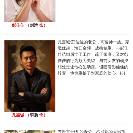
彭佳佳 （
刘涛
饰）
孔嘉诚:彭佳佳的老公，高富帅一族。家
境优越，海归金领，成熟稳重。与彭佳
佳结婚后忙于工作，疏于家庭，又对彭
佳佳的行为颇为失望，与前女友的朝夕
相处更让他心生动摇。但随着彭佳佳的
转变，他也重拾了对家庭的信心。[8]
孔嘉诚 （
李晨
饰）
齐晋东:田甜的老公，不成熟的大男孩。