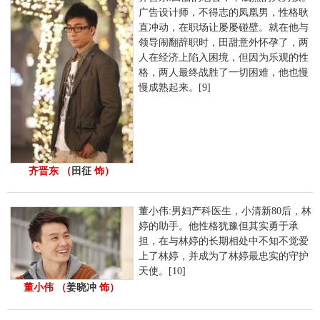
广告设计师，不得志的凤凰男，性格耿
直冲动，在职场让屡屡碰壁。就在他与
领导闹翻辞职时，田甜意外怀孕了，两
人在经济上陷入困境，但因为乐观的性
格，两人最终战胜了一切困难，他也慢
慢成熟起来。[9]
齐晋东 （
田征
饰）
董小伟:男妇产科医生，小清新80后，林
婷的助手。他性格犹豫但其实勇于承
担，在与林婷的长期相处中不知不觉爱
上了林婷，并成为了林婷最忠实的守护
天使。[10]
董小伟 （
姜晓冲
饰）