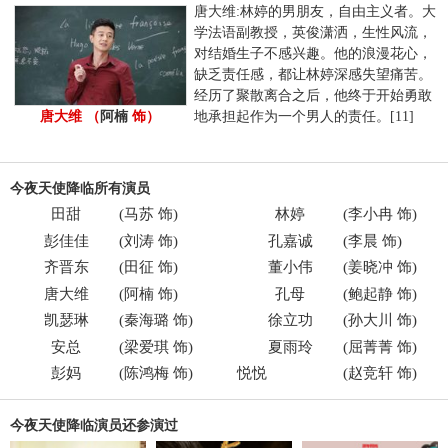
唐大维:林婷的男朋友，自由主义者。大
学法语副教授，英俊潇洒，生性风流，
对结婚生子不感兴趣。他的浪漫花心，
缺乏责任感，都让林婷深感失望痛苦。
经历了聚散离合之后，他终于开始勇敢
地承担起作为一个男人的责任。[11]
唐大维 （
阿楠
饰）
今夜天使降临所有演员
田甜
(
马苏
饰)
林婷
(
李小冉
饰)
彭佳佳
(
刘涛
饰)
孔嘉诚
(
李晨
饰)
齐晋东
(
田征
饰)
董小伟
(
姜晓冲
饰)
唐大维
(
阿楠
饰)
孔母
(
鲍起静
饰)
凯瑟琳
(
秦海璐
饰)
徐立功
(
孙大川
饰)
安总
(
梁爱琪
饰)
夏雨玲
(
屈菁菁
饰)
彭妈
(
陈鸿梅
饰)
悦悦
(赵竞轩 饰)
今夜天使降临演员还参演过