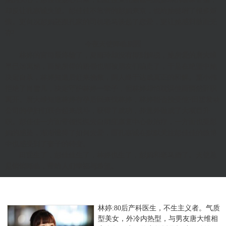
却反让孔嘉诚失望。彭佳佳不靠谱的彭妈来京，也给她徒增了很多烦
恼。更何况彭妈还跟孔家的司机老马谈起了恋爱，更让她感到脸面无
存!
今夜天使降临剧照
林婷的官司最终输了，夏雨玲却没有得到解脱，她所爱的唐大维
早已远离她，而她所得的赔偿也都被朋友们骗走了，于是在绝望中她
决定自杀，林婷知道后赶来挽救，两人终于达成真正的和解。董小伟
拒绝了肖雪儿，决定守护林婷一辈子，但林婷却怕耽误他而悄然辞职
离开。唐大维知道林婷有孕后回来找林婷，林婷能否接受他?田甜发动
公司的孕妇们联合起来战斗，获得了成功，并意外做成了大项目升
职。彭佳佳一方面带领悦悦去自闭症康复中心做治疗，一方面也受彭
妈的感染，渐渐懂得了如何去爱，而孔嘉诚在默默关注彭佳佳的微博
中也感受到了妻子的转变。
田甜生了，彭佳佳生了，林婷也生了，彭妈和老马婚了。天使总
是悄悄降临，带给人们幸福与希望。
林婷:80后产科医生，不生主义者。气质
型美女，外冷内热型，与男友唐大维相