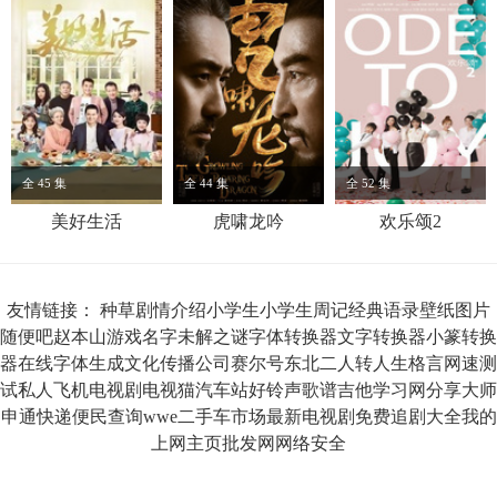
全 45 集
全 44 集
全 52 集
美好生活
虎啸龙吟
欢乐颂2
友情链接：
种草
剧情介绍
小学生
小学生周记
经典语录
壁纸图片
随便吧
赵本山
游戏名字
未解之谜
字体转换器
文字转换器
小篆转换
器
在线字体生成
文化传播公司
赛尔号
东北二人转
人生格言
网速测
试
私人飞机
电视剧
电视猫
汽车站
好铃声
歌谱
吉他
学习网
分享大师
申通快递
便民查询
wwe
二手车市场
最新电视剧
免费追剧大全
我的
上网主页
批发网
网络安全