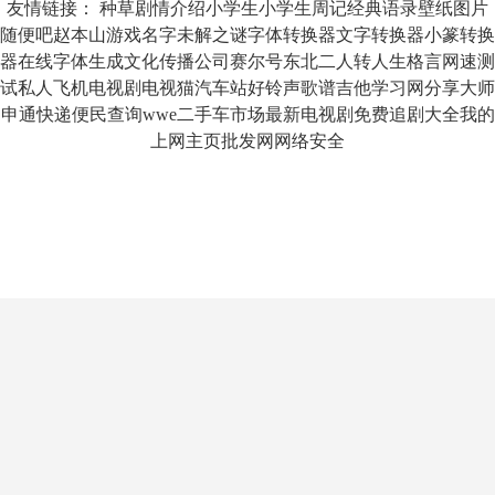
友情链接：
种草
剧情介绍
小学生
小学生周记
经典语录
壁纸图片
随便吧
赵本山
游戏名字
未解之谜
字体转换器
文字转换器
小篆转换
器
在线字体生成
文化传播公司
赛尔号
东北二人转
人生格言
网速测
试
私人飞机
电视剧
电视猫
汽车站
好铃声
歌谱
吉他
学习网
分享大师
申通快递
便民查询
wwe
二手车市场
最新电视剧
免费追剧大全
我的
上网主页
批发网
网络安全