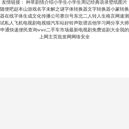
友情链接：
种草
剧情介绍
小学生
小学生周记
经典语录
壁纸图片
随便吧
赵本山
游戏名字
未解之谜
字体转换器
文字转换器
小篆转换
器
在线字体生成
文化传播公司
赛尔号
东北二人转
人生格言
网速测
试
私人飞机
电视剧
电视猫
汽车站
好铃声
歌谱
吉他
学习网
分享大师
申通快递
便民查询
wwe
二手车市场
最新电视剧
免费追剧大全
我的
上网主页
批发网
网络安全